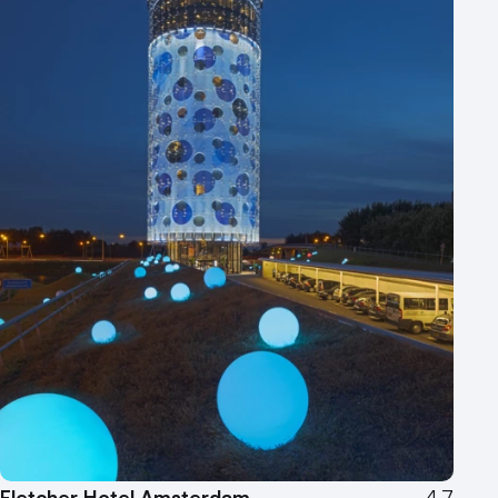
Locaties aan zee
Museum
Theater
Varende locatie
Fletcher Hotel Amsterdam
4.7