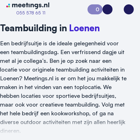
Naar home van Meetings
0
Aanvraag 0
Inloggen
Open
055 578 65 11
Teambuilding in
Loenen
Een bedrijfsuitje is de ideale gelegenheid voor
een teambuildingsdag. Een verfrissend dagje uit
met al je collega’s. Ben je op zoek naar een
locatie voor originele teambuilding activiteiten in
Loenen? Meetings.nl is er om het jou makkelijk te
maken in het vinden van een toplocatie. We
hebben locaties voor sportieve bedrijfsuitjes,
maar ook voor creatieve teambuilding. Volg met
het hele bedrijf een kookworkshop, of ga na
diverse outdoor activiteiten met zijn allen heerlijk
dineren.
Vraag locatie aan