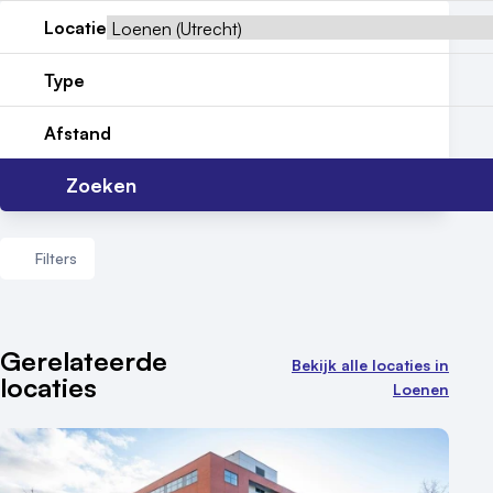
Locatie
Locatiegids
Type
Meld locatie aan
Afstand
Nieuws
Zoeken
Reviews (5⭐️)
Contact
Filters
Aantal zalen
Gerelateerde
Bekijk alle locaties in
locaties
1 - 5 zalen
Loenen
6 - 10 zalen
10 of meer zalen
Aantal personen