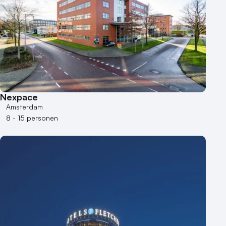
1 - 50 personen
50 - 100 personen
100 - 250 personen
250 - 500 personen
500+ personen
Bijzondere locaties
Nexpace
Buitenlocatie
Amsterdam
Duurzame locatie
8 - 15 personen
Groene locatie
Heisessie
Hotel
Hybride events
Industriële locatie
Kasteel en landgoed
Kleine / intieme locatie