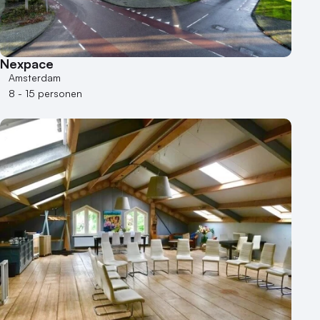
1 - 50 personen
50 - 100 personen
100 - 250 personen
Nexpace
250 - 500 personen
Amsterdam
8 - 15 personen
500+ personen
Bijzondere locaties
Buitenlocatie
Duurzame locatie
Groene locatie
Heisessie
Hotel
Hybride events
Industriële locatie
Kasteel en landgoed
Kleine / intieme locatie