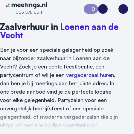
Naar home van Meetings
0
Aanvraag 0
Inloggen
Open
055 578 65 11
Zaalverhuur in
Loenen aan de
Vecht
Ben je voor een speciale gelegenheid op zoek
naar bijzonder zaalverhuur in Loenen aan de
Vecht? Zoek je een echte feestlocatie, een
partycentrum of wil je een
vergaderzaal huren
,
dan ben je bij meetings aan het juiste adres. In
ons brede aanbod vind je de perfecte locatie
voor elke gelegenheid. Partyzalen voor een
Vraag locatie aan
onvergetelijk bedrijfsfeest of een speciale
Locatiegids
gelegenheid, of moderne vergaderzalen die zijn
uitgerust met alle nodige voorzieningen.
Meld locatie aan