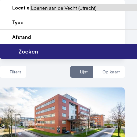
Nieuws
Locatie
Reviews (5⭐️)
Type
Contact
Afstand
Zoeken
Filters
Lijst
Op kaart
Aantal zalen
1 - 5 zalen
6 - 10 zalen
10 of meer zalen
Aantal personen