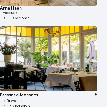
Locaties aan zee
Museum
Anna Haen
Abcoude
Theater
10 - 70 personen
Varende locatie
Brasserie Monsees
5
's-Graveland
12 - 30 personen