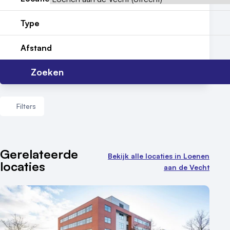
Locatiegids
Type
Meld locatie aan
Afstand
Nieuws
Zoeken
Reviews (5⭐️)
Filters
Contact
Aantal zalen
Gerelateerde
Bekijk alle locaties in Loenen
locaties
1 - 5 zalen
aan de Vecht
6 - 10 zalen
10 of meer zalen
Aantal personen
1 - 50 personen