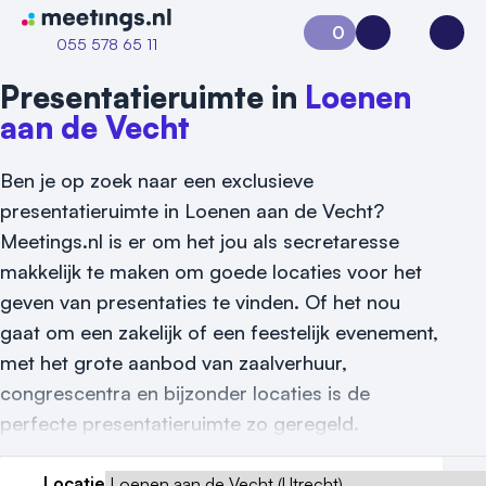
Naar home van Meetings
0
Aanvraag 0
Inloggen
Open
055 578 65 11
Presentatieruimte in
Loenen
aan de Vecht
Ben je op zoek naar een exclusieve
presentatieruimte in Loenen aan de Vecht?
Meetings.nl is er om het jou als secretaresse
makkelijk te maken om goede locaties voor het
geven van presentaties te vinden. Of het nou
gaat om een zakelijk of een feestelijk evenement,
met het grote aanbod van zaalverhuur,
congrescentra en bijzonder locaties is de
perfecte presentatieruimte zo geregeld.
Vraag locatie aan
Locatie