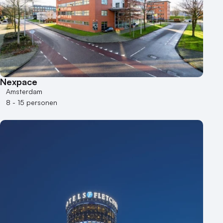
50 - 100 personen
100 - 250 personen
250 - 500 personen
500+ personen
Bijzondere locaties
Nexpace
Buitenlocatie
Amsterdam
Duurzame locatie
8 - 15 personen
Groene locatie
Heisessie
Hotel
Hybride events
Industriële locatie
Kasteel en landgoed
Kleine / intieme locatie
Locaties aan zee