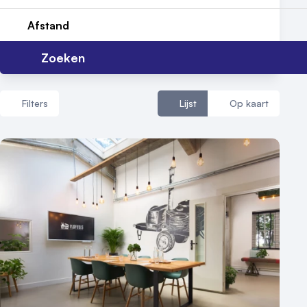
Reviews (5⭐️)
Afstand
Contact
Zoeken
Filters
Lijst
Op kaart
Aantal zalen
1 - 5 zalen
6 - 10 zalen
10 of meer zalen
Aantal personen
1 - 50 personen
50 - 100 personen
100 - 250 personen