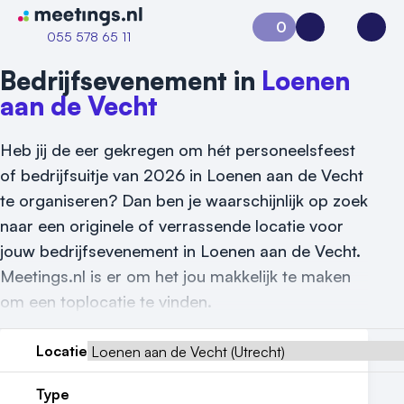
Naar home van Meetings
0
Aanvraag 0
Inloggen
Open
055 578 65 11
Bedrijfsevenement in
Loenen
aan de Vecht
Heb jij de eer gekregen om hét personeelsfeest
of bedrijfsuitje van 2026 in Loenen aan de Vecht
te organiseren? Dan ben je waarschijnlijk op zoek
naar een originele of verrassende locatie voor
jouw bedrijfsevenement in Loenen aan de Vecht.
Vraag locatie aan
Meetings.nl is er om het jou makkelijk te maken
Locatiegids
om een toplocatie te vinden.
Meld locatie aan
Locatie
Nieuws
Type