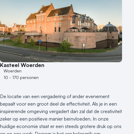
Aantal zalen
1 - 5 zalen
6 - 10 zalen
10 of meer zalen
Aantal personen
1 - 50 personen
50 - 100 personen
Kasteel Woerden
100 - 250 personen
Woerden
250 - 500 personen
10 - 170 personen
500+ personen
Bijzondere locaties
De locatie van een vergadering of ander evenement
Buitenlocatie
bepaalt voor een groot deel de effectiviteit. Als je in een
Duurzame locatie
inspirerende omgeving vergadert dan zal dat de creativiteit
Groene locatie
zeker op een positieve manier beïnvloeden. In onze
huidige economie staat er een steeds grotere druk op ons
Heisessie
en op ons werk. Daarom is het erg belangrijk om