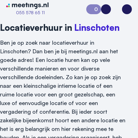
Naar home van Meetings
0
Aanvraag 0
Inloggen
Open
055 578 65 11
Locatieverhuur in
Linschoten
Ben je op zoek naar locatieverhuur in
Linschoten? Dan ben je bij meetings.nl aan het
goede adres! Een locatie huren kan op vele
verschillende manieren en voor diverse
verschillende doeleinden. Zo kan je op zoek zijn
Vraag locatie aan
naar een kleinschalige intieme locatie of een
ruime locatie voor een groot gezelschap, een
Locatiegids
luxe of eenvoudige locatie of voor een
vergadering of conferentie. Bij ieder soort
Meld locatie aan
zakelijke bijeenkomst hoort een andere locatie en
Nieuws
het is erg belangrijk om hier rekening mee te
houden. Als je een vergadering organiseert, heb