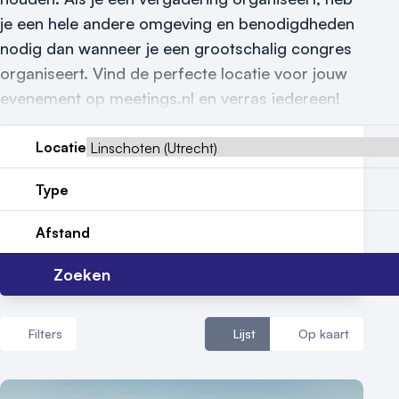
Reviews (5⭐️)
je een hele andere omgeving en benodigdheden
Contact
nodig dan wanneer je een grootschalig congres
organiseert. Vind de perfecte locatie voor jouw
evenement op meetings.nl en verras iedereen!
Locatie
Type
Afstand
Zoeken
Filters
Lijst
Op kaart