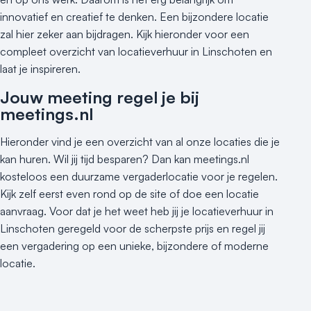
Hotel
innovatief en creatief te denken. Een bijzondere locatie
Hybride events
zal hier zeker aan bijdragen. Kijk hieronder voor een
Industriële locatie
compleet overzicht van locatieverhuur in Linschoten en
Kasteel en landgoed
laat je inspireren.
Kleine / intieme locatie
Jouw meeting regel je bij
Locaties aan zee
meetings.nl
Museum
Theater
Hieronder vind je een overzicht van al onze locaties die je
Varende locatie
kan huren. Wil jij tijd besparen? Dan kan meetings.nl
kosteloos een duurzame vergaderlocatie voor je regelen.
Kijk zelf eerst even rond op de site of doe een locatie
aanvraag. Voor dat je het weet heb jij je locatieverhuur in
Linschoten geregeld voor de scherpste prijs en regel jij
een vergadering op een unieke, bijzondere of moderne
locatie.