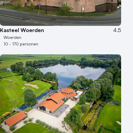
250 - 500 personen
500+ personen
Bijzondere locaties
Kasteel Woerden
4.5
Buitenlocatie
Woerden
Duurzame locatie
10 - 170 personen
Groene locatie
Heisessie
Hotel
Hybride events
Industriële locatie
Kasteel en landgoed
Kleine / intieme locatie
Locaties aan zee
Museum
Theater
Varende locatie