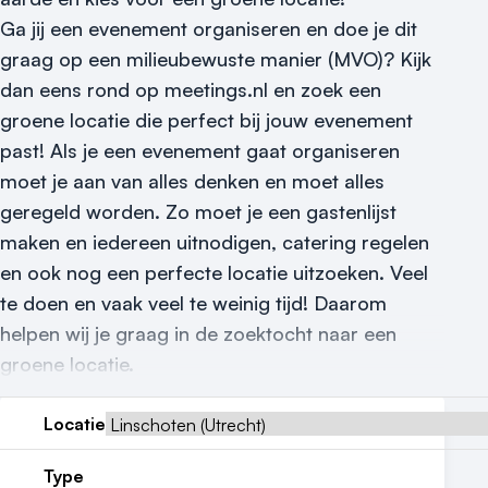
Vraag locatie aan
Ga jij een evenement organiseren en doe je dit
Locatiegids
graag op een milieubewuste manier (MVO)? Kijk
dan eens rond op meetings.nl en zoek een
Meld locatie aan
groene locatie die perfect bij jouw evenement
Nieuws
past! Als je een evenement gaat organiseren
moet je aan van alles denken en moet alles
Reviews (5⭐️)
geregeld worden. Zo moet je een gastenlijst
maken en iedereen uitnodigen, catering regelen
Contact
en ook nog een perfecte locatie uitzoeken. Veel
te doen en vaak veel te weinig tijd! Daarom
helpen wij je graag in de zoektocht naar een
groene locatie.
Locatie
Type