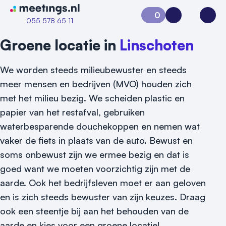
Naar home van Meetings
0
Aanvraag 0
Inloggen
Open
055 578 65 11
Groene locatie in
Linschoten
We worden steeds milieubewuster en steeds
meer mensen en bedrijven (MVO) houden zich
met het milieu bezig. We scheiden plastic en
papier van het restafval, gebruiken
waterbesparende douchekoppen en nemen wat
vaker de fiets in plaats van de auto. Bewust en
soms onbewust zijn we ermee bezig en dat is
goed want we moeten voorzichtig zijn met de
aarde. Ook het bedrijfsleven moet er aan geloven
en is zich steeds bewuster van zijn keuzes. Draag
ook een steentje bij aan het behouden van de
aarde en kies voor een groene locatie!