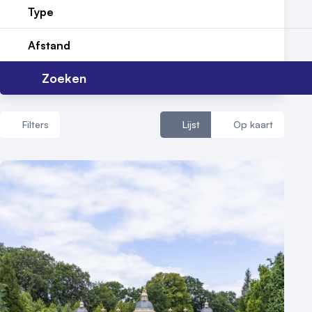
Type
Reviews (5⭐️)
Afstand
Contact
Zoeken
Filters
Lijst
Op kaart
Aantal zalen
1 - 5 zalen
6 - 10 zalen
10 of meer zalen
Aantal personen
1 - 50 personen
50 - 100 personen