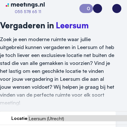
Naar home van Meetings
0
Aanvraag 0
Inloggen
Open
055 578 65 11
Vergaderen in
Leersum
Zoek je een moderne ruimte waar jullie
uitgebreid kunnen vergaderen in Leersum of heb
je toch liever een exclusieve locatie net buiten de
stad die van alle gemakken is voorzien? Vind je
het lastig om een geschikte locatie te vinden
voor jouw vergadering in Leersum die aan al
Vraag locatie aan
jouw wensen voldoet? Wij helpen je graag bij het
vinden van de perfecte ruimte voor elk soort
Locatiegids
meeting!
Meld locatie aan
Locatie
Nieuws