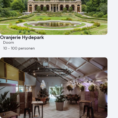
100 - 250 personen
250 - 500 personen
500+ personen
Bijzondere locaties
Oranjerie Hydepark
Buitenlocatie
Doorn
Duurzame locatie
10 - 100 personen
Groene locatie
Heisessie
Hotel
Hybride events
Industriële locatie
Kasteel en landgoed
Kleine / intieme locatie
Locaties aan zee
Museum
Theater