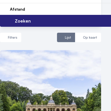
Afstand
Zoeken
Filters
Lijst
Op kaart
Aantal zalen
1 - 5 zalen
6 - 10 zalen
10 of meer zalen
Aantal personen
1 - 50 personen
50 - 100 personen
100 - 250 personen