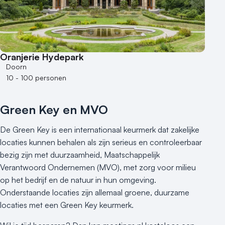
250 - 500 personen
500+ personen
Bijzondere locaties
Oranjerie Hydepark
Buitenlocatie
Doorn
Duurzame locatie
10 - 100 personen
Groene locatie
Heisessie
Green Key en MVO
Hotel
Hybride events
De Green Key is een internationaal keurmerk dat zakelijke
Industriële locatie
locaties kunnen behalen als zijn serieus en controleerbaar
bezig zijn met duurzaamheid, Maatschappelijk
Kasteel en landgoed
Verantwoord Ondernemen (MVO), met zorg voor milieu
Kleine / intieme locatie
op het bedrijf en de natuur in hun omgeving.
Locaties aan zee
Onderstaande locaties zijn allemaal groene, duurzame
Museum
locaties met een Green Key keurmerk.
Theater
Varende locatie