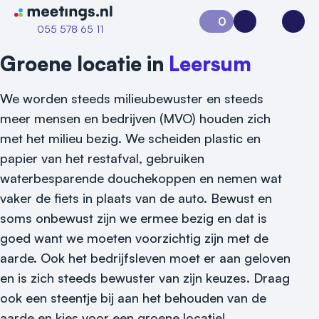
Naar home van Meetings
0
Aanvraag 0
Inloggen
Open
055 578 65 11
Groene locatie in
Leersum
We worden steeds milieubewuster en steeds
meer mensen en bedrijven (MVO) houden zich
met het milieu bezig. We scheiden plastic en
papier van het restafval, gebruiken
waterbesparende douchekoppen en nemen wat
vaker de fiets in plaats van de auto. Bewust en
soms onbewust zijn we ermee bezig en dat is
Vraag locatie aan
goed want we moeten voorzichtig zijn met de
Locatiegids
aarde. Ook het bedrijfsleven moet er aan geloven
en is zich steeds bewuster van zijn keuzes. Draag
Meld locatie aan
ook een steentje bij aan het behouden van de
Nieuws
aarde en kies voor een groene locatie!