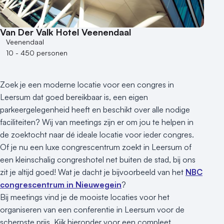
100 - 250 personen
250 - 500 personen
Van Der Valk Hotel Veenendaal
500+ personen
Veenendaal
10 - 450 personen
Bijzondere locaties
Buitenlocatie
Zoek je een moderne locatie voor een congres in
Duurzame locatie
Leersum dat goed bereikbaar is, een eigen
Groene locatie
parkeergelegenheid heeft en beschikt over alle nodige
Heisessie
faciliteiten? Wij van meetings zijn er om jou te helpen in
Hotel
de zoektocht naar dé ideale locatie voor ieder congres.
Hybride events
Of je nu een luxe congrescentrum zoekt in Leersum of
Industriële locatie
een kleinschalig congreshotel net buiten de stad, bij ons
Kasteel en landgoed
zit je altijd goed! Wat je dacht je bijvoorbeeld van het
NBC
Kleine / intieme locatie
congrescentrum in Nieuwegein
?
Locaties aan zee
Bij meetings vind je de mooiste locaties voor het
organiseren van een conferentie in Leersum voor de
Museum
scherpste prijs. Kijk hieronder voor een compleet
Theater