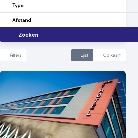
Type
Contact
Afstand
Zoeken
Filters
Lijst
Op kaart
Aantal zalen
1 - 5 zalen
6 - 10 zalen
10 of meer zalen
Aantal personen
1 - 50 personen
50 - 100 personen