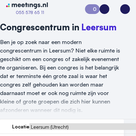
Naar home van Meetings
0
Aanvraag 0
Inloggen
Open
055 578 65 11
Congrescentrum in
Leersum
Ben je op zoek naar een modern
congrescentrum in Leersum? Niet elke ruimte is
geschikt om een congres of zakelijk evenement
te organiseren. Bij een congres is het belangrijk
dat er tenminste één grote zaal is waar het
Vraag locatie aan
congres zelf gehouden kan worden maar
daarnaast moet er ook nog ruimte zijn voor
Locatiegids
kleine of grote groepen die zich hier kunnen
Meld locatie aan
afzonderen wanneer dit nodig is.
Nieuws
Locatie
Reviews (5⭐️)