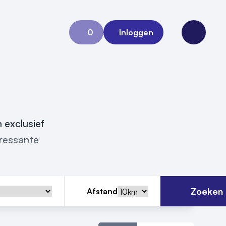
0
Inloggen
Aanvraag 0
Open me
n exclusief
eressante
Zoeken
Afstand