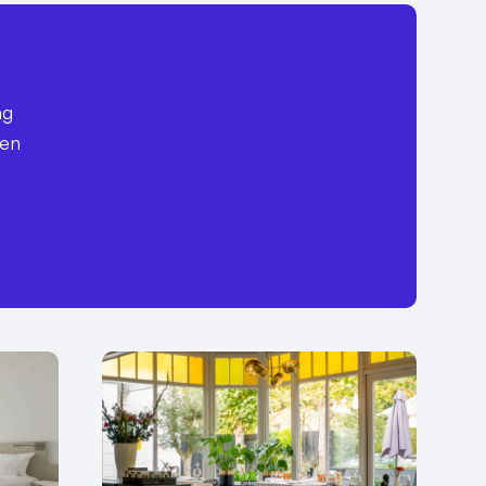
ag
een