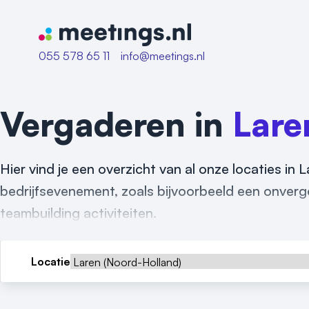
Naar home van Meetings
055 578 65 11
info@meetings.nl
Vergaderen in
Lare
Hier vind je een overzicht van al onze locaties in 
bedrijfsevenement, zoals bijvoorbeeld een onverget
teambuilding activiteiten.
Locatie