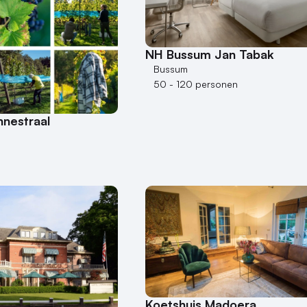
NH Bussum Jan Tabak
Bussum
50 - 120 personen
nnestraal
Koetshuis Madoera