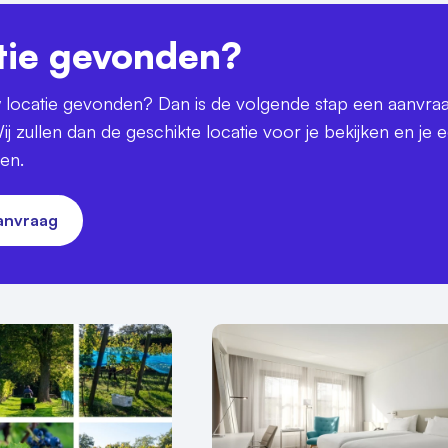
tie gevonden?
uw locatie gevonden? Dan is de volgende stap een aanvra
ij zullen dan de geschikte locatie voor je bekijken en je 
ren.
aanvraag