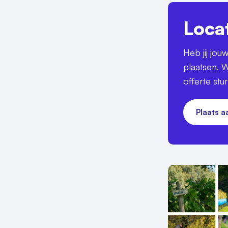
Loca
Heb jij jo
plaatsen. W
offerte stu
Plaats 