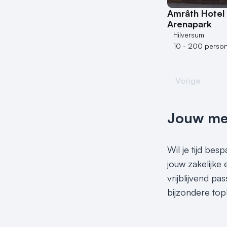
Amrâth Hotel
Arenapark
Hilversum
10 - 200 perso
Vorige
Jouw meet
Wil je tijd be
jouw zakelijke
vrijblijvend p
bijzondere top