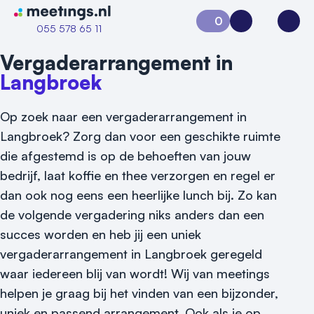
Naar home van Meetings
0
Aanvraag 0
Inloggen
Open
055 578 65 11
Vergaderarrangement in
Langbroek
Op zoek naar een vergaderarrangement in
Langbroek? Zorg dan voor een geschikte ruimte
die afgestemd is op de behoeften van jouw
bedrijf, laat koffie en thee verzorgen en regel er
dan ook nog eens een heerlijke lunch bij. Zo kan
Vraag locatie aan
de volgende vergadering niks anders dan een
succes worden en heb jij een uniek
Locatiegids
vergaderarrangement in Langbroek geregeld
waar iedereen blij van wordt! Wij van meetings
Meld locatie aan
helpen je graag bij het vinden van een bijzonder,
Nieuws
uniek en passend arrangement. Ook als je op