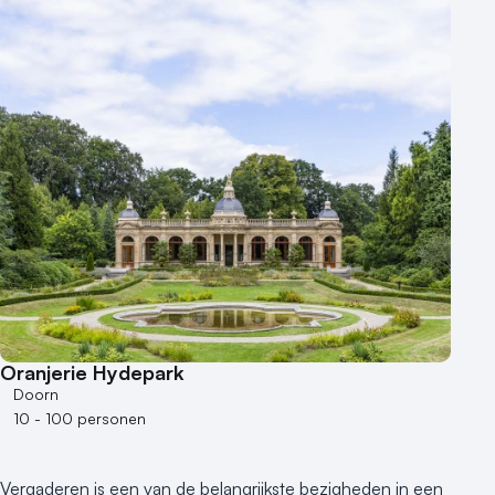
Aantal zalen
1 - 5 zalen
6 - 10 zalen
10 of meer zalen
Aantal personen
1 - 50 personen
50 - 100 personen
100 - 250 personen
250 - 500 personen
500+ personen
Bijzondere locaties
Oranjerie Hydepark
Buitenlocatie
Doorn
Duurzame locatie
10 - 100 personen
Groene locatie
Heisessie
Vergaderen is een van de belangrijkste bezigheden in een