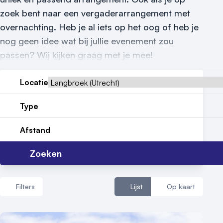
zoek bent naar een vergaderarrangement met
Reviews (5⭐️)
overnachting. Heb je al iets op het oog of heb je
Contact
nog geen idee wat bij jullie evenement zou
passen? Wij kijken graag met je mee!
Locatie
Type
Afstand
Zoeken
Filters
Lijst
Op kaart