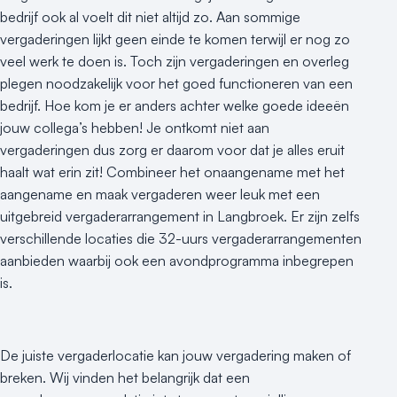
Hotel
bedrijf ook al voelt dit niet altijd zo. Aan sommige
Hybride events
vergaderingen lijkt geen einde te komen terwijl er nog zo
Industriële locatie
veel werk te doen is. Toch zijn vergaderingen en overleg
Kasteel en landgoed
plegen noodzakelijk voor het goed functioneren van een
Kleine / intieme locatie
bedrijf. Hoe kom je er anders achter welke goede ideeën
Locaties aan zee
jouw collega’s hebben! Je ontkomt niet aan
Museum
vergaderingen dus zorg er daarom voor dat je alles eruit
haalt wat erin zit! Combineer het onaangename met het
Theater
aangename en maak vergaderen weer leuk met een
Varende locatie
uitgebreid vergaderarrangement in Langbroek. Er zijn zelfs
verschillende locaties die 32-uurs vergaderarrangementen
aanbieden waarbij ook een avondprogramma inbegrepen
is.
De juiste vergaderlocatie kan jouw vergadering maken of
breken. Wij vinden het belangrijk dat een