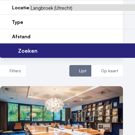
Locatie
Contact
Type
Afstand
Zoeken
Filters
Lijst
Op kaart
Aantal zalen
1 - 5 zalen
6 - 10 zalen
10 of meer zalen
Aantal personen