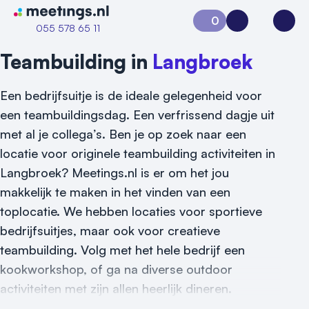
Naar home van Meetings
0
Aanvraag 0
Inloggen
Open
055 578 65 11
Teambuilding in
Langbroek
Een bedrijfsuitje is de ideale gelegenheid voor
een teambuildingsdag. Een verfrissend dagje uit
met al je collega’s. Ben je op zoek naar een
locatie voor originele teambuilding activiteiten in
Langbroek? Meetings.nl is er om het jou
Vraag locatie aan
makkelijk te maken in het vinden van een
toplocatie. We hebben locaties voor sportieve
Locatiegids
bedrijfsuitjes, maar ook voor creatieve
Meld locatie aan
teambuilding. Volg met het hele bedrijf een
kookworkshop, of ga na diverse outdoor
Nieuws
activiteiten met zijn allen heerlijk dineren.
Reviews (5⭐️)