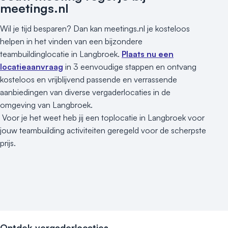
Locaties aan zee
meetings.nl
Museum
Wil je tijd besparen? Dan kan meetings.nl je kosteloos
Theater
helpen in het vinden van een bijzondere
Varende locatie
teambuildinglocatie in Langbroek.
Plaats nu een
locatieaanvraag
in 3 eenvoudige stappen en ontvang
kosteloos en vrijblijvend passende en verrassende
aanbiedingen van diverse vergaderlocaties in de
omgeving van Langbroek.
Voor je het weet heb jij een toplocatie in Langbroek voor
jouw teambuilding activiteiten geregeld voor de scherpste
prijs.
Ontdek vergaderlocaties