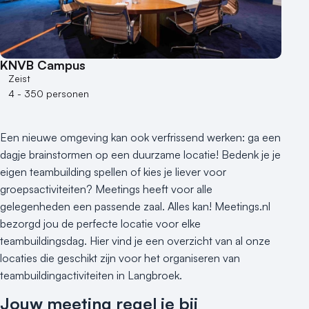
1 - 50 personen
50 - 100 personen
100 - 250 personen
KNVB Campus
250 - 500 personen
Zeist
4 - 350 personen
500+ personen
Bijzondere locaties
Een nieuwe omgeving kan ook verfrissend werken: ga een
Buitenlocatie
dagje brainstormen op een duurzame locatie! Bedenk je je
Duurzame locatie
eigen teambuilding spellen of kies je liever voor
Groene locatie
groepsactiviteiten? Meetings heeft voor alle
Heisessie
gelegenheden een passende zaal. Alles kan! Meetings.nl
Hotel
bezorgd jou de perfecte locatie voor elke
Hybride events
teambuildingsdag. Hier vind je een overzicht van al onze
Industriële locatie
locaties die geschikt zijn voor het organiseren van
Kasteel en landgoed
teambuildingactiviteiten in Langbroek.
Kleine / intieme locatie
Jouw meeting regel je bij