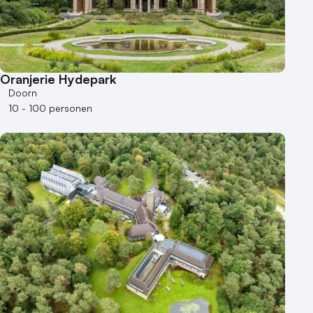
250 - 500 personen
500+ personen
Bijzondere locaties
Oranjerie Hydepark
Buitenlocatie
Doorn
Duurzame locatie
10 - 100 personen
Groene locatie
Heisessie
Hotel
Hybride events
Industriële locatie
Kasteel en landgoed
Kleine / intieme locatie
Locaties aan zee
Museum
Theater
Varende locatie