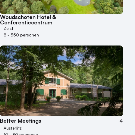
Woudschoten Hotel &
Conferentiecentrum
Zeist
8 - 350 personen
Better Meetings
4
Austerlitz
10 - 80 personen