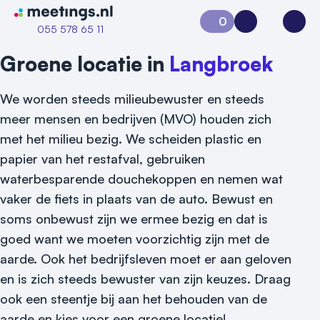
Naar home van Meetings
0
Aanvraag 0
Inloggen
Open
055 578 65 11
Groene locatie in
Langbroek
We worden steeds milieubewuster en steeds
meer mensen en bedrijven (MVO) houden zich
met het milieu bezig. We scheiden plastic en
papier van het restafval, gebruiken
waterbesparende douchekoppen en nemen wat
vaker de fiets in plaats van de auto. Bewust en
soms onbewust zijn we ermee bezig en dat is
goed want we moeten voorzichtig zijn met de
Vraag locatie aan
aarde. Ook het bedrijfsleven moet er aan geloven
Locatiegids
en is zich steeds bewuster van zijn keuzes. Draag
ook een steentje bij aan het behouden van de
Meld locatie aan
aarde en kies voor een groene locatie!