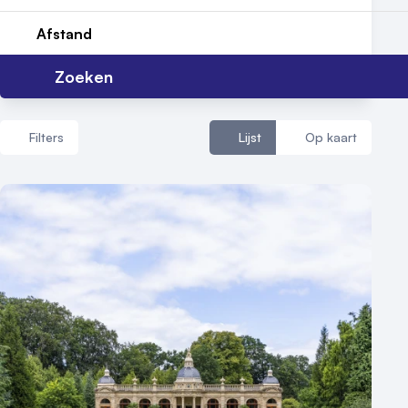
Afstand
Zoeken
Filters
Lijst
Op kaart
Aantal zalen
1 - 5 zalen
6 - 10 zalen
10 of meer zalen
Aantal personen
1 - 50 personen
50 - 100 personen
100 - 250 personen