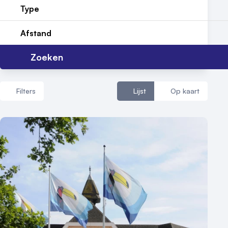
Nieuws
Type
Reviews (5⭐️)
Afstand
Contact
Zoeken
Filters
Lijst
Op kaart
Aantal zalen
1 - 5 zalen
6 - 10 zalen
10 of meer zalen
Aantal personen
1 - 50 personen
50 - 100 personen