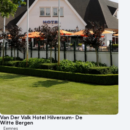
100 - 250 personen
250 - 500 personen
500+ personen
Bijzondere locaties
Buitenlocatie
Duurzame locatie
Groene locatie
Heisessie
Hotel
Hybride events
Industriële locatie
Kasteel en landgoed
Kleine / intieme locatie
Locaties aan zee
Van Der Valk Hotel Hilversum- De
Museum
Witte Bergen
Eemnes
Theater