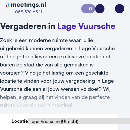
Naar home van Meetings
0
Aanvraag 0
Inloggen
Open
055 578 65 11
Vergaderen in
Lage Vuursche
Zoek je een moderne ruimte waar jullie
uitgebreid kunnen vergaderen in Lage Vuursche
of heb je toch liever een exclusieve locatie net
buiten de stad die van alle gemakken is
voorzien? Vind je het lastig om een geschikte
locatie te vinden voor jouw vergadering in Lage
Vuursche die aan al jouw wensen voldoet? Wij
Vraag locatie aan
helpen je graag bij het vinden van de perfecte
ruimte voor elk soort meeting!
Locatiegids
Meld locatie aan
Locatie