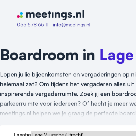
Naar home van Meetings
055 578 65 11
info@meetings.nl
Boardroom in
Lage
Lopen jullie bijeenkomsten en vergaderingen op n
helemaal zat? Om tijdens het vergaderen alles uit t
inspirerende vergaderruimte. Zoek jij een boardr
parkeerruimte voor iedereen? Of hecht je meer wa
meetings.nl helpen we je graag de perfecte board
Locatie