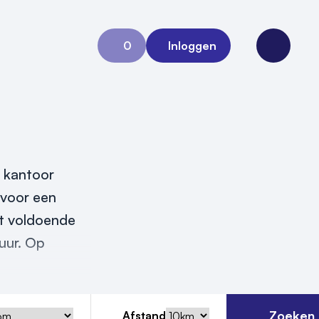
0
Inloggen
Aanvraag 0
Open me
n kantoor
n voor een
et voldoende
uur. Op
Zoeken
Afstand