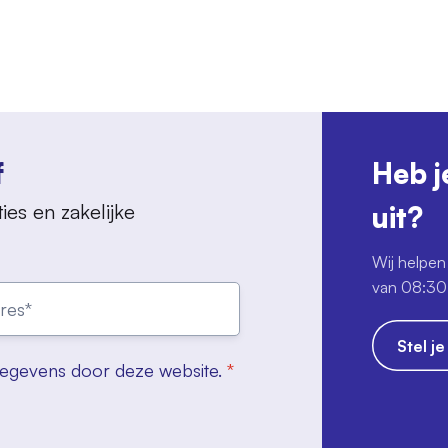
f
Heb j
ies en zakelijke
uit?
Wij helpen 
van 08:30 
Stel j
gegevens door deze website.
*