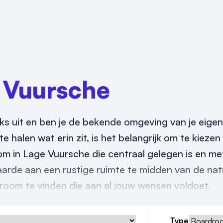
 Vuursche
iks uit en ben je de bekende omgeving van je eige
e halen wat erin zit, is het belangrijk om te kieze
oom in Lage Vuursche die centraal gelegen is en m
arde aan een rustige ruimte te midden van de nat
room te vinden die aan al jouw wensen voldoet.
Type