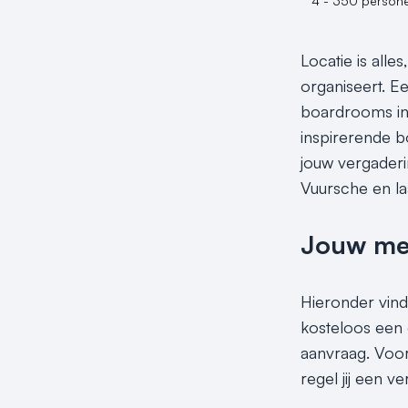
4 - 350 person
Locatie is alle
organiseert. E
boardrooms in
inspirerende b
jouw vergaderi
Vuursche en laa
Jouw meet
Hieronder vind
kosteloos een 
aanvraag. Voor
regel jij een 