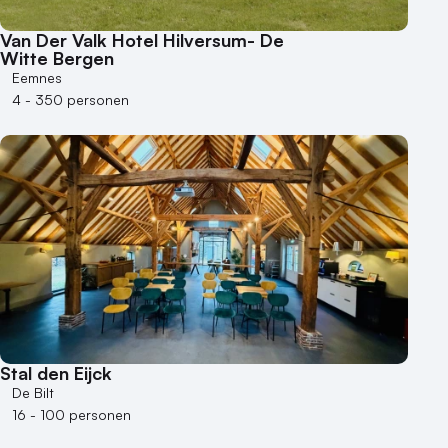
Kleine / intieme locatie
Locaties aan zee
Van Der Valk Hotel Hilversum- De
Museum
Witte Bergen
Eemnes
Theater
4 - 350 personen
Varende locatie
Stal den Eijck
De Bilt
16 - 100 personen