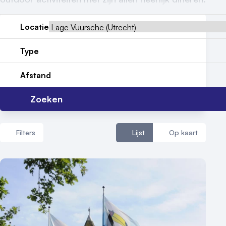
Nieuws
Locatie
Reviews (5⭐️)
Type
Contact
Afstand
Zoeken
Filters
Lijst
Op kaart
Aantal zalen
1 - 5 zalen
6 - 10 zalen
10 of meer zalen