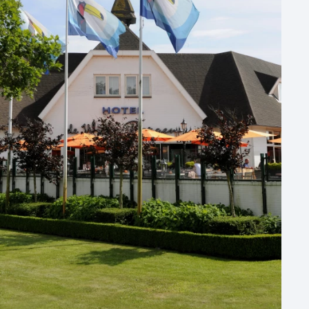
Aantal personen
1 - 50 personen
50 - 100 personen
100 - 250 personen
250 - 500 personen
500+ personen
Bijzondere locaties
Buitenlocatie
Duurzame locatie
Groene locatie
Heisessie
Hotel
Hybride events
Industriële locatie
Kasteel en landgoed