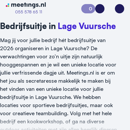
Naar home van Meetings
0
Aanvraag 0
Inloggen
Open
055 578 65 11
Bedrijfsuitje in
Lage Vuursche
Mag jij voor jullie bedrijf hét bedrijfsuitje van
2026 organiseren in Lage Vuursche? De
verwachtingen voor zo’n uitje zijn natuurlijk
hooggespannen en je wil een unieke locatie voor
jullie verfrissende dagje uit. Meetings.nl is er om
het jou als secretaresse makkelijk te maken bij
het vinden van een unieke locatie voor jullie
Vraag locatie aan
bedrijfsuitje in Lage Vuursche. We hebben
locaties voor sportieve bedrijfsuitjes, maar ook
Locatiegids
voor creatieve teambuilding. Volg met het hele
bedrijf een kookworkshop, of ga na diverse
Meld locatie aan
outdoor activiteiten met zijn allen heerlijk dineren.