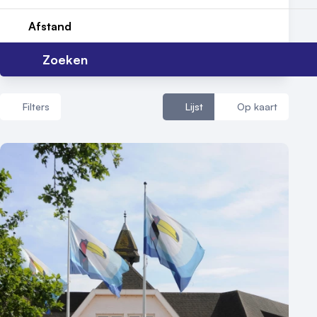
Nieuws
Afstand
Reviews (5⭐️)
Zoeken
Contact
Filters
Lijst
Op kaart
Aantal zalen
1 - 5 zalen
6 - 10 zalen
10 of meer zalen
Aantal personen
1 - 50 personen
50 - 100 personen
100 - 250 personen