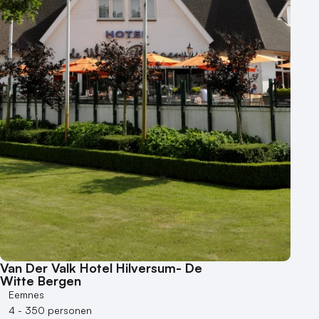
250 - 500 personen
500+ personen
Bijzondere locaties
Buitenlocatie
Duurzame locatie
Groene locatie
Heisessie
Hotel
Hybride events
Industriële locatie
Kasteel en landgoed
Kleine / intieme locatie
Locaties aan zee
Van Der Valk Hotel Hilversum- De
Museum
Witte Bergen
Eemnes
Theater
4 - 350 personen
Varende locatie