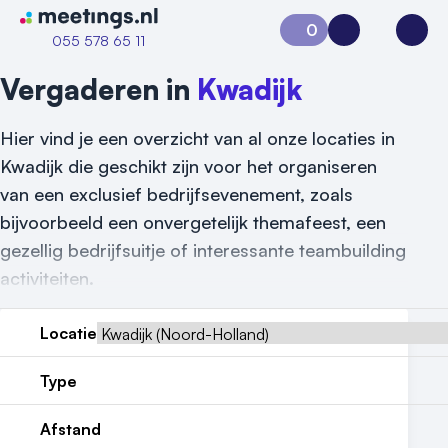
Naar home van Meetings
0
Aanvraag 0
Inloggen
Open
055 578 65 11
Vergaderen in
Kwadijk
Hier vind je een overzicht van al onze locaties in
Kwadijk die geschikt zijn voor het organiseren
van een exclusief bedrijfsevenement, zoals
bijvoorbeeld een onvergetelijk themafeest, een
gezellig bedrijfsuitje of interessante teambuilding
activiteiten.
Vraag locatie aan
Locatie
Locatiegids
Type
Meld locatie aan
Afstand