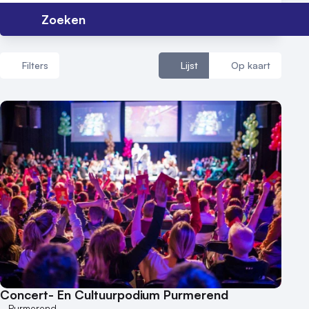
Nieuws
Zoeken
Reviews (5⭐️)
Contact
Filters
Lijst
Op kaart
Aantal zalen
1 - 5 zalen
6 - 10 zalen
10 of meer zalen
Aantal personen
1 - 50 personen
50 - 100 personen
100 - 250 personen
250 - 500 personen
Concert- En Cultuurpodium Purmerend
500+ personen
Purmerend