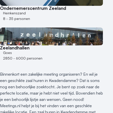
Duurzame locatie
Ondernemerscentrum Zeeland
Groene locatie
Heinkenszand
Heisessie
8 - 35 personen
Hotel
Hybride events
Industriële locatie
Kasteel en landgoed
Zeelandhallen
Kleine / intieme locatie
Goes
Locaties aan zee
2850 - 6000 personen
Museum
Theater
Binnenkort een zakelijke meeting organiseren? En wil je
Varende locatie
een geschikte zaal huren in Kwadendamme? Dat is soms
nog een behoorlijke zoektocht. Je bent op zoek naar de
perfecte locatie, maar je hebt niet veel tijd. Bovendien heb
je een behoorlijk lijstje aan wensen. Geen nood!
Meetings.nl helpt je bij het vinden van een geschikte
zakelijke locatie. Een zaal huren in Kwadendamme met