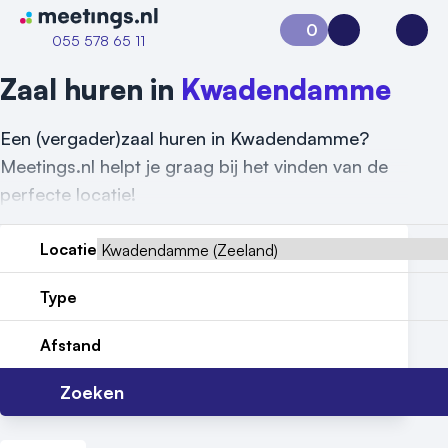
Naar home van Meetings
0
Aanvraag 0
Inloggen
Open
055 578 65 11
Zaal huren in
Kwadendamme
Een (vergader)zaal huren in Kwadendamme?
Meetings.nl helpt je graag bij het vinden van de
perfecte locatie!
Locatie
Type
Vraag locatie aan
Afstand
Locatiegids
Zoeken
Meld locatie aan
Nieuws