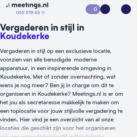
Naar home van Meetings
0
Aanvraag 0
Inloggen
Open
055 578 65 11
Vergaderen in stijl in
Koudekerke
Vergaderen in stijl op een exclusieve locatie,
voorzien van alle benodigde moderne
apparatuur, in een inspirerende omgeving in
Koudekerke. Met of zonder overnachting, wat
Vraag locatie aan
wens je nog meer? Ben jij in charge om dit te
Locatiegids
organiseren in Koudekerke? Meetings.nl is er om
het jou als secretaresse makkelijk te maken om
Meld locatie aan
een toplocatie voor jouw stijlvolle vergadering te
Nieuws
vinden. Hier vind je een overzicht van al onze
locaties die geschikt zijn voor het organiseren
Reviews (5⭐️)
van een vergadering in stijl in Koudekerke.