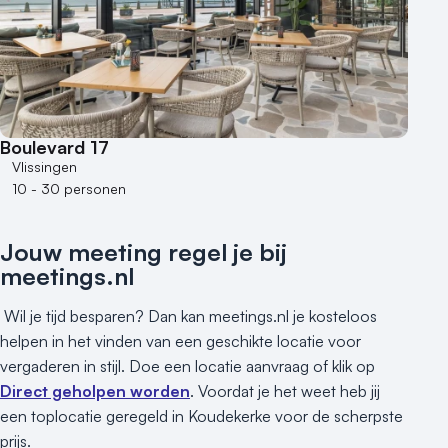
Aantal personen
1 - 50 personen
50 - 100 personen
100 - 250 personen
250 - 500 personen
Boulevard 17
500+ personen
Vlissingen
10 - 30 personen
Bijzondere locaties
Buitenlocatie
Jouw meeting regel je bij
Duurzame locatie
meetings.nl
Groene locatie
Heisessie
Wil je tijd besparen? Dan kan meetings.nl je kosteloos
Hotel
helpen in het vinden van een geschikte locatie voor
vergaderen in stijl. Doe een locatie aanvraag of klik op
Hybride events
Direct geholpen worden
. Voordat je het weet heb jij
Industriële locatie
een toplocatie geregeld in Koudekerke voor de scherpste
Kasteel en landgoed
prijs.