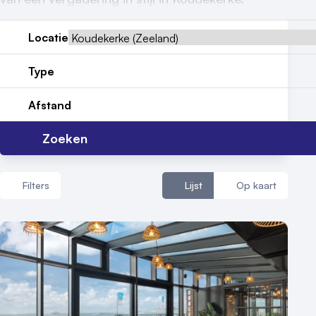
Contact
Locatie
Type
Afstand
Zoeken
Filters
Lijst
Op kaart
Aantal zalen
1 - 5 zalen
6 - 10 zalen
10 of meer zalen