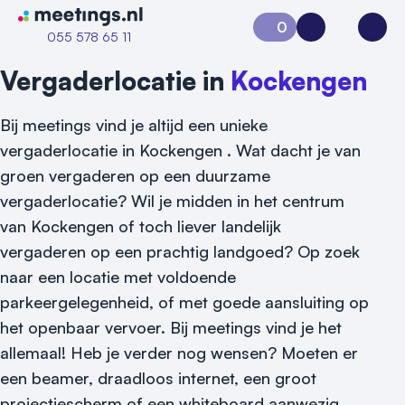
Naar home van Meetings
0
Aanvraag 0
Inloggen
Open
055 578 65 11
Vergaderlocatie in
Kockengen
Bij meetings vind je altijd een unieke
vergaderlocatie in Kockengen . Wat dacht je van
groen vergaderen op een duurzame
vergaderlocatie? Wil je midden in het centrum
van Kockengen of toch liever landelijk
vergaderen op een prachtig landgoed? Op zoek
naar een locatie met voldoende
parkeergelegenheid, of met goede aansluiting op
Vraag locatie aan
het openbaar vervoer. Bij meetings vind je het
Locatiegids
allemaal! Heb je verder nog wensen? Moeten er
een beamer, draadloos internet, een groot
Meld locatie aan
projectiescherm of een whiteboard aanwezig