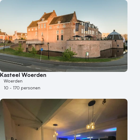
Buitenlocatie
Duurzame locatie
Groene locatie
Heisessie
Hotel
Hybride events
Industriële locatie
Kasteel en landgoed
Kleine / intieme locatie
Kasteel Woerden
Locaties aan zee
Woerden
Museum
10 - 170 personen
Theater
Varende locatie