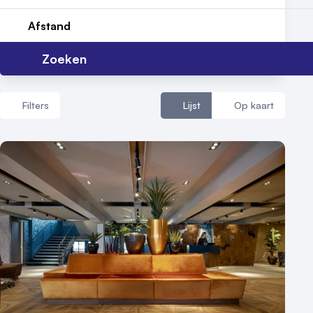
Reviews (5⭐️)
Afstand
Contact
Zoeken
Filters
Lijst
Op kaart
Aantal zalen
1 - 5 zalen
6 - 10 zalen
10 of meer zalen
Aantal personen
1 - 50 personen
50 - 100 personen
100 - 250 personen