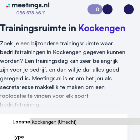
Naar home van Meetings
0
Aanvraag 0
Inloggen
Open
055 578 65 11
Trainingsruimte in
Kockengen
Zoek je een bijzondere trainingsruimte waar
bedrijfstrainingen in Kockengen gegeven kunnen
worden? Een trainingsdag kan zeer belangrijk
zijn voor je bedrijf, en dan wil je dat alles goed
geregeld is. Meetings.nl is er om het jou als
secretaresse makkelijk te maken om een
Vraag locatie aan
toplocatie te vinden voor elk soort
Locatiegids
bedrijfstraining.
Meld locatie aan
Locatie
Nieuws
Type