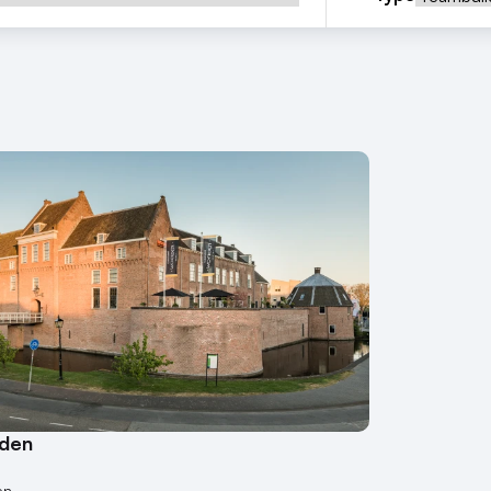
rden
en