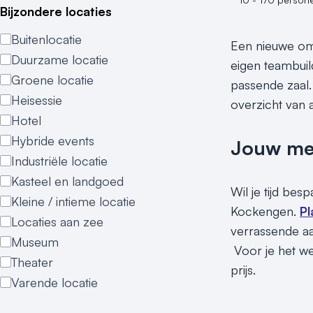
Bijzondere locaties
Buitenlocatie
Een nieuwe omg
Duurzame locatie
eigen teambuil
Groene locatie
passende zaal.
Heisessie
overzicht van a
Hotel
Hybride events
Jouw meet
Industriële locatie
Kasteel en landgoed
Wil je tijd be
Kleine / intieme locatie
Kockengen.
Pl
Locaties aan zee
verrassende a
Museum
Voor je het we
Theater
prijs.
Varende locatie