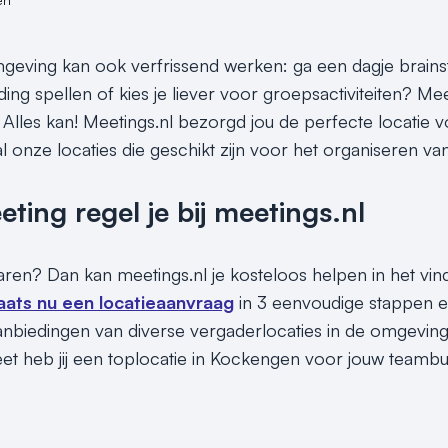
eving kan ook verfrissend werken: ga een dagje brains
ding spellen of kies je liever voor groepsactiviteiten? M
 Alles kan! Meetings.nl bezorgd jou de perfecte locatie v
l onze locaties die geschikt zijn voor het organiseren va
ing regel je bij meetings.nl
sparen? Dan kan meetings.nl je kosteloos helpen in het vi
aats nu een locatieaanvraag
in 3 eenvoudige stappen e
anbiedingen van diverse vergaderlocaties in de omgevi
et heb jij een toplocatie in Kockengen voor jouw teambui