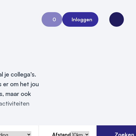
0
Inloggen
Aanvraag 0
Open me
 je collega’s.
s er om het jou
es, maar ook
ctiviteiten
Zoeken
Afstand