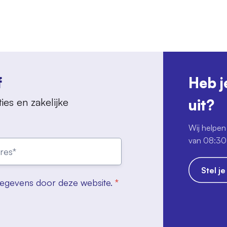
f
Heb j
ies en zakelijke
uit?
Wij helpen 
van 08:30 
Stel j
gegevens door deze website.
*