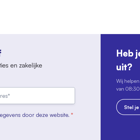
f
Heb j
ies en zakelijke
uit?
Wij helpen 
van 08:30 
Stel j
gegevens door deze website.
*