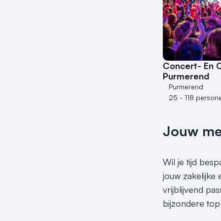
Concert- En 
Purmerend
Purmerend
25 - 118 person
Jouw meet
Wil je tijd be
jouw zakelijke
vrijblijvend p
bijzondere top