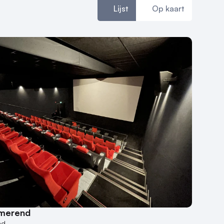
Lijst
Op kaart
rmerend
nd