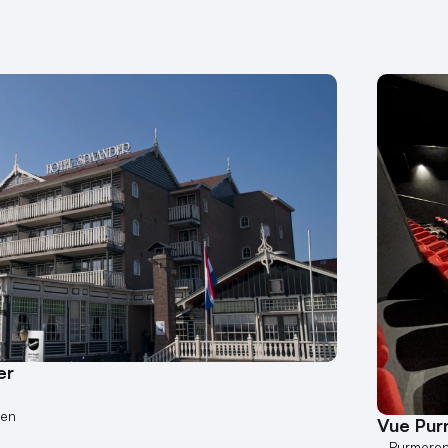
er
nen
Vue Pu
Purmere