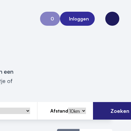
0
Inloggen
Aanvraag 0
Open me
an een
je of
Zoeken
Afstand