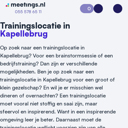
Naar home van Meetings
0
Aanvraag 0
Inloggen
Open
055 578 65 11
Trainingslocatie in
Kapellebrug
Op zoek naar een trainingslocatie in
Kapellebrug? Voor een brainstormsessie of een
bedrijfstraining? Dan zijn er verschillende
mogelijkheden. Ben je op zoek naar een
trainingslocatie in Kapellebrug voor een groot of
klein gezelschap? En wil je er misschien wel
dineren of overnachten? Een trainingslocatie
moet vooral niet stoffig en saai zijn, maar
sfeervol en inspirerend. Want in een inspirerende
omgeving leer je beter. Daarnaast moet de
Vraag locatie aan
trainingslocatie wellicht voorzien zijn van alle