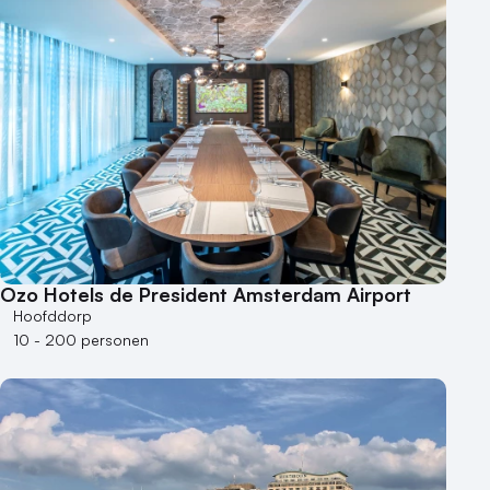
Hotel
Hybride events
Industriële locatie
Kasteel en landgoed
Kleine / intieme locatie
Locaties aan zee
Museum
Theater
Varende locatie
Ozo Hotels de President Amsterdam Airport
Hoofddorp
10 - 200 personen