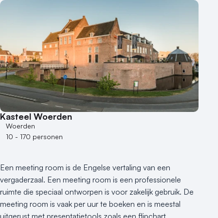
Buitenlocatie
Duurzame locatie
Groene locatie
Heisessie
Hotel
Hybride events
Industriële locatie
Kasteel en landgoed
Kleine / intieme locatie
Kasteel Woerden
Locaties aan zee
Woerden
Museum
10 - 170 personen
Theater
Varende locatie
Een meeting room is de Engelse vertaling van een
vergaderzaal. Een meeting room is een professionele
ruimte die speciaal ontworpen is voor zakelijk gebruik. De
meeting room is vaak per uur te boeken en is meestal
uitgerust met presentatietools zoals een flipchart,