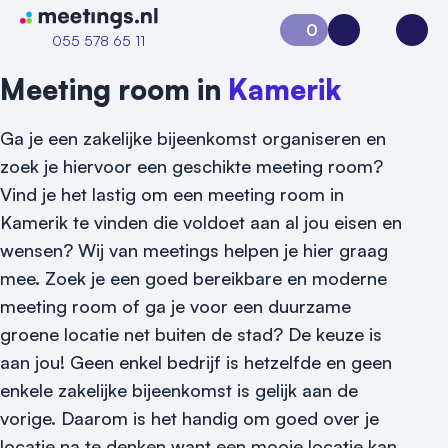
Naar home van Meetings
0
Aanvraag 0
Inloggen
Open
055 578 65 11
Meeting room in
Kamerik
Ga je een zakelijke bijeenkomst organiseren en
zoek je hiervoor een geschikte meeting room?
Vind je het lastig om een meeting room in
Kamerik te vinden die voldoet aan al jou eisen en
wensen? Wij van meetings helpen je hier graag
mee. Zoek je een goed bereikbare en moderne
Vraag locatie aan
meeting room of ga je voor een duurzame
groene locatie net buiten de stad? De keuze is
Locatiegids
aan jou! Geen enkel bedrijf is hetzelfde en geen
Meld locatie aan
enkele zakelijke bijeenkomst is gelijk aan de
vorige. Daarom is het handig om goed over je
Nieuws
locatie na te denken want een mooie locatie kan