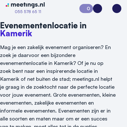
Naar home van Meetings
0
Aanvraag 0
Inloggen
Open
055 578 65 11
Evenementenlocatie in
Kamerik
Mag je een zakelijk evenement organiseren? En
zoek je daarvoor een bijzondere
evenementenlocatie in Kamerik? Of je nu op
zoek bent naar een inspirerende locatie in
Vraag locatie aan
Kamerik of net buiten de stad; meetings.nl helpt
je graag in de zoektocht naar de perfecte locatie
Locatiegids
voor jouw evenement.
Grote evenementen, kleine
Meld locatie aan
evenementen, zakelijke evenementen en
informele evenementen. Evenementen zijn er in
Nieuws
alle soorten en maten maar om er een succes
Reviews (5⭐️)
van te maken, moet alles tot in de puntjes