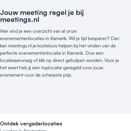
Bijzondere locaties
Jouw meeting regel je bij
meetings.nl
Buitenlocatie
Duurzame locatie
Hier vind je een overzicht van al onze
Groene locatie
evenementenlocaties in Kamerik. Wil je tijd besparen? Dan
Heisessie
kan meetings.nl je kosteloos helpen bij het vinden van de
Hotel
perfecte evenementenlocatie in Kamerik. Doe een
Hybride events
locatieaanvraag of klik op direct geholpen worden. Voor je
Industriële locatie
het weet heb jij een toplocatie geregeld voor jouw
Kasteel en landgoed
evenement voor de scherpste prijs.
Kleine / intieme locatie
Locaties aan zee
Museum
Theater
Varende locatie
Ontdek vergaderlocaties
Locaties in Amsterdam