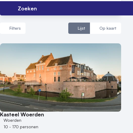
Zoeken
Filters
Lijst
Op kaart
Aantal zalen
1 - 5 zalen
6 - 10 zalen
10 of meer zalen
Aantal personen
1 - 50 personen
50 - 100 personen
Kasteel Woerden
100 - 250 personen
Woerden
250 - 500 personen
10 - 170 personen
500+ personen