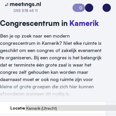
Naar home van Meetings
0
Aanvraag 0
Inloggen
Open
055 578 65 11
Congrescentrum in
Kamerik
Ben je op zoek naar een modern
congrescentrum in Kamerik? Niet elke ruimte is
geschikt om een congres of zakelijk evenement
te organiseren. Bij een congres is het belangrijk
dat er tenminste één grote zaal is waar het
congres zelf gehouden kan worden maar
daarnaast moet er ook nog ruimte zijn voor
kleine of grote groepen die zich hier kunnen
afzonderen wanneer dit nodig is.
Locatie
Vraag locatie aan