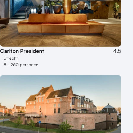
100 - 250 personen
250 - 500 personen
500+ personen
Bijzondere locaties
Buitenlocatie
Carlton President
4.5
Duurzame locatie
Utrecht
Groene locatie
8 - 250 personen
Heisessie
Hotel
Hybride events
Industriële locatie
Kasteel en landgoed
Kleine / intieme locatie
Locaties aan zee
Museum
Theater