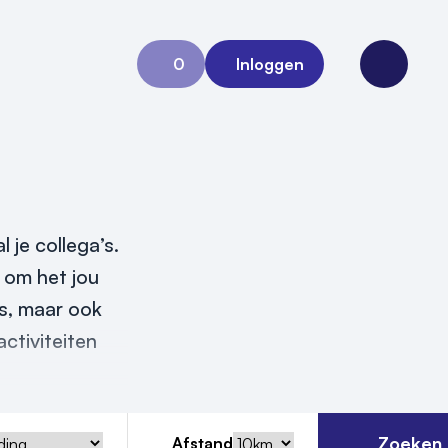
0
Inloggen
Aanvraag 0
Open me
 je collega’s.
r om het jou
es, maar ook
ctiviteiten
Zoeken
Afstand