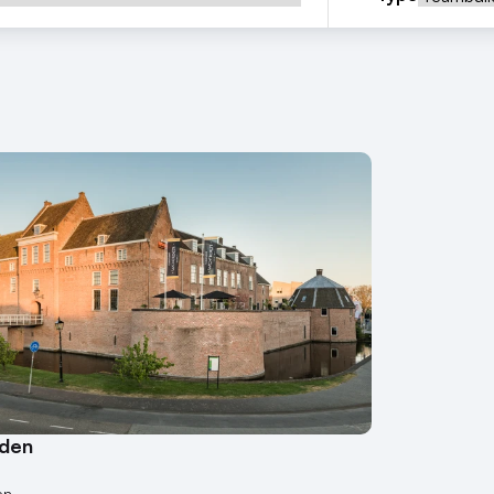
rden
en