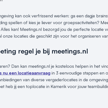
eving kan ook verfrissend werken: ga een dagje brains
ding spellen of kies je liever voor groepsactiviteiten? M
 Alles kan! Meetings.nl bezorgd jou de perfecte locatie v
l onze locaties die geschikt zijn voor het organiseren van
ing regel je bij meetings.nl
sparen? Dan kan meetings.nl je kosteloos helpen in het vi
s nu een locatieaanvraag
in 3 eenvoudige stappen en on
nbiedingen van diverse vergaderlocaties in de omgevin
t heb jij een toplocatie in Kamerik voor jouw teambuildin