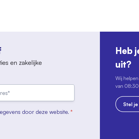
f
Heb j
ies en zakelijke
uit?
Wij helpen 
van 08:30 
Stel j
gegevens door deze website.
*