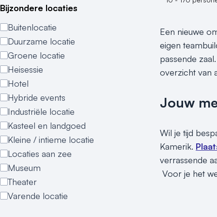
Bijzondere locaties
Buitenlocatie
Een nieuwe omg
Duurzame locatie
eigen teambuil
Groene locatie
passende zaal.
Heisessie
overzicht van a
Hotel
Hybride events
Jouw meet
Industriële locatie
Kasteel en landgoed
Wil je tijd be
Kleine / intieme locatie
Kamerik.
Plaat
Locaties aan zee
verrassende aa
Museum
Voor je het wee
Theater
Varende locatie