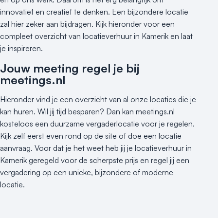
Hotel
innovatief en creatief te denken. Een bijzondere locatie
Hybride events
zal hier zeker aan bijdragen. Kijk hieronder voor een
Industriële locatie
compleet overzicht van locatieverhuur in Kamerik en laat
Kasteel en landgoed
je inspireren.
Kleine / intieme locatie
Jouw meeting regel je bij
Locaties aan zee
meetings.nl
Museum
Theater
Hieronder vind je een overzicht van al onze locaties die je
Varende locatie
kan huren. Wil jij tijd besparen? Dan kan meetings.nl
kosteloos een duurzame vergaderlocatie voor je regelen.
Kijk zelf eerst even rond op de site of doe een locatie
aanvraag. Voor dat je het weet heb jij je locatieverhuur in
Kamerik geregeld voor de scherpste prijs en regel jij een
vergadering op een unieke, bijzondere of moderne
locatie.