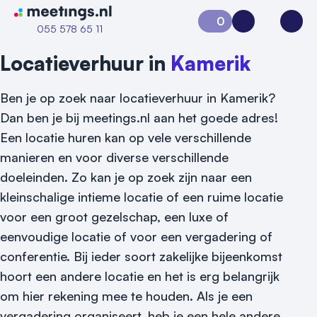
Naar home van Meetings
0
Aanvraag 0
Inloggen
Open
055 578 65 11
Locatieverhuur in
Kamerik
Ben je op zoek naar locatieverhuur in Kamerik?
Dan ben je bij meetings.nl aan het goede adres!
Een locatie huren kan op vele verschillende
manieren en voor diverse verschillende
doeleinden. Zo kan je op zoek zijn naar een
Vraag locatie aan
kleinschalige intieme locatie of een ruime locatie
voor een groot gezelschap, een luxe of
Locatiegids
eenvoudige locatie of voor een vergadering of
conferentie. Bij ieder soort zakelijke bijeenkomst
Meld locatie aan
hoort een andere locatie en het is erg belangrijk
Nieuws
om hier rekening mee te houden. Als je een
vergadering organiseert, heb je een hele andere