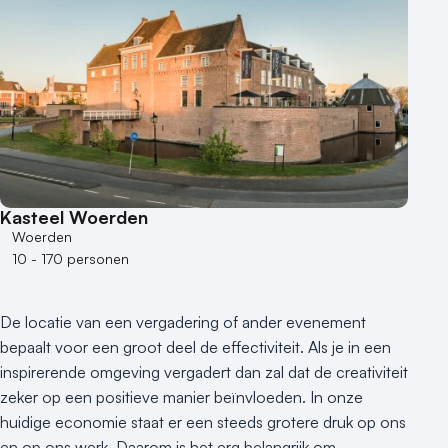
Aantal zalen
1 - 5 zalen
6 - 10 zalen
10 of meer zalen
Aantal personen
1 - 50 personen
50 - 100 personen
Kasteel Woerden
100 - 250 personen
Woerden
250 - 500 personen
10 - 170 personen
500+ personen
Bijzondere locaties
De locatie van een vergadering of ander evenement
Buitenlocatie
bepaalt voor een groot deel de effectiviteit. Als je in een
Duurzame locatie
inspirerende omgeving vergadert dan zal dat de creativiteit
Groene locatie
zeker op een positieve manier beïnvloeden. In onze
huidige economie staat er een steeds grotere druk op ons
Heisessie
en op ons werk. Daarom is het erg belangrijk om