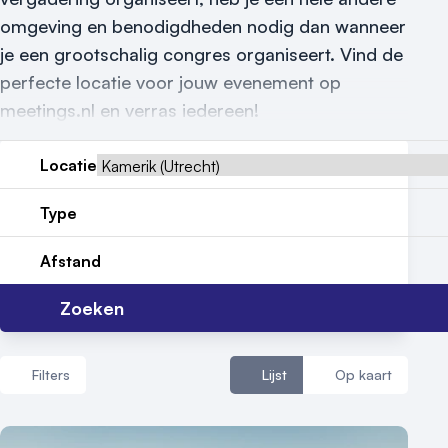
Reviews (5⭐️)
omgeving en benodigdheden nodig dan wanneer
Contact
je een grootschalig congres organiseert. Vind de
perfecte locatie voor jouw evenement op
meetings.nl en verras iedereen!
Locatie
Type
Afstand
Zoeken
Filters
Lijst
Op kaart