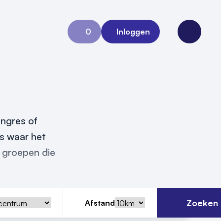
0
Inloggen
Aanvraag 0
Open me
ongres of
is waar het
 groepen die
Zoeken
Afstand