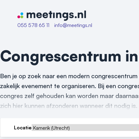
Naar home van Meetings
055 578 65 11
info@meetings.nl
Congrescentrum i
Ben je op zoek naar een modern congrescentrum i
zakelijk evenement te organiseren. Bij een congres
congres zelf gehouden kan worden maar daarnaast 
zich hier kunnen afzonderen wanneer dit nodig is.
Locatie