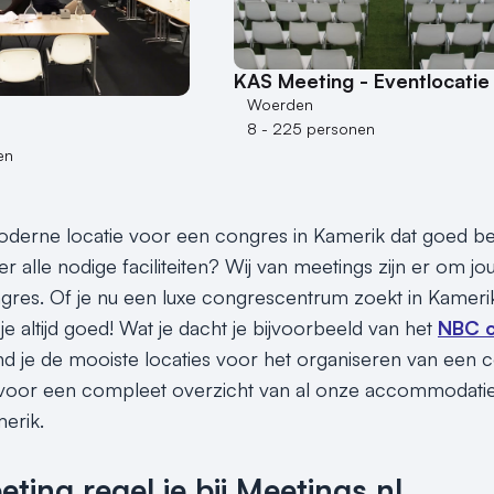
KAS Meeting - Eventlocatie
Woerden
8 - 225 personen
en
derne locatie voor een congres in Kamerik dat goed ber
r alle nodige faciliteiten? Wij van meetings zijn er om jo
gres. Of je nu een luxe congrescentrum zoekt in Kamerik
t je altijd goed! Wat je dacht je bijvoorbeeld van het
NBC c
ind je de mooiste locaties voor het organiseren van een c
 voor een compleet overzicht van al onze accommodaties 
erik.
ing regel je bij Meetings.nl