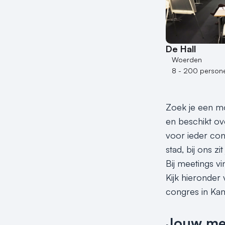
De Hall
Woerden
8 - 200 person
Zoek je een mo
en beschikt ove
voor ieder con
stad, bij ons zi
Bij meetings v
Kijk hieronder
congres in Kam
Jouw meet