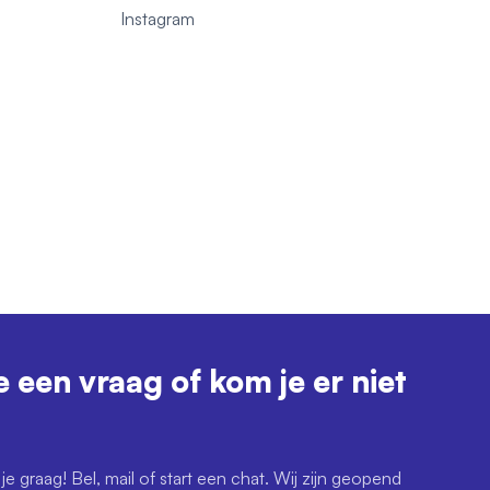
1
Instagram
e een vraag of kom je er niet
je graag! Bel, mail of start een chat. Wij zijn geopend