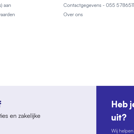
s) aan
Contactgegevens - 055 578651
aarden
Over ons
f
Heb j
ies en zakelijke
uit?
Wij helpen 