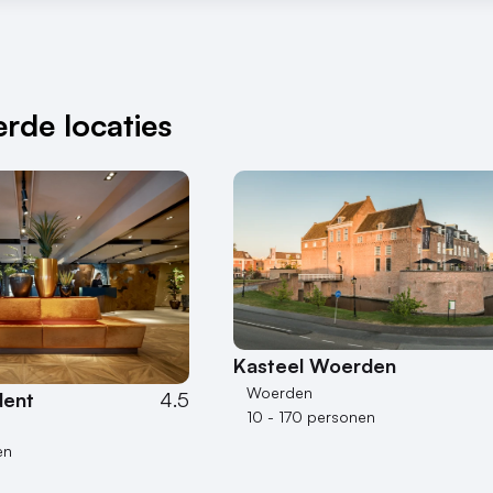
rde locaties
Kasteel Woerden
Woerden
dent
4.5
10 - 170 personen
en