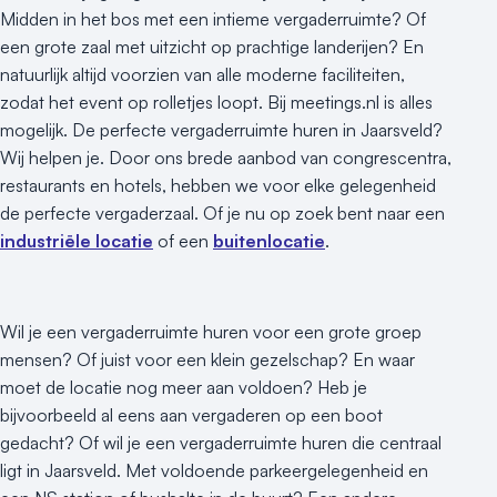
Duurzame locatie
Midden in het bos met een intieme vergaderruimte? Of
Groene locatie
een grote zaal met uitzicht op prachtige landerijen? En
Heisessie
natuurlijk altijd voorzien van alle moderne faciliteiten,
Hotel
zodat het event op rolletjes loopt. Bij meetings.nl is alles
Hybride events
mogelijk. De perfecte vergaderruimte huren in Jaarsveld?
Wij helpen je. Door ons brede aanbod van congrescentra,
Industriële locatie
restaurants en hotels, hebben we voor elke gelegenheid
Kasteel en landgoed
de perfecte vergaderzaal. Of je nu op zoek bent naar een
Kleine / intieme locatie
industriële locatie
of een
buitenlocatie
.
Locaties aan zee
Museum
Theater
Wil je een vergaderruimte huren voor een grote groep
Varende locatie
mensen? Of juist voor een klein gezelschap? En waar
moet de locatie nog meer aan voldoen? Heb je
bijvoorbeeld al eens aan vergaderen op een boot
gedacht? Of wil je een vergaderruimte huren die centraal
ligt in Jaarsveld. Met voldoende parkeergelegenheid en