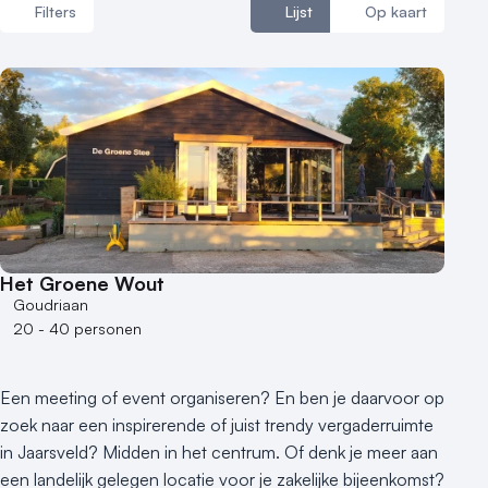
Filters
Lijst
Op kaart
Reviews (5⭐️)
Contact
Aantal zalen
1 - 5 zalen
6 - 10 zalen
10 of meer zalen
Aantal personen
1 - 50 personen
Het Groene Wout
50 - 100 personen
Goudriaan
20 - 40 personen
100 - 250 personen
250 - 500 personen
500+ personen
Een meeting of event organiseren? En ben je daarvoor op
Bijzondere locaties
zoek naar een inspirerende of juist trendy vergaderruimte
in Jaarsveld? Midden in het centrum. Of denk je meer aan
Buitenlocatie
een landelijk gelegen locatie voor je zakelijke bijeenkomst?