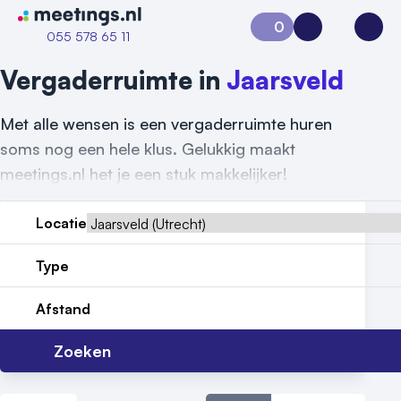
Naar home van Meetings
0
Aanvraag 0
Inloggen
Open
055 578 65 11
Vergaderruimte in
Jaarsveld
Met alle wensen is een vergaderruimte huren
soms nog een hele klus. Gelukkig maakt
meetings.nl het je een stuk makkelijker!
Locatie
Vraag locatie aan
Type
Locatiegids
Afstand
Meld locatie aan
Zoeken
Nieuws