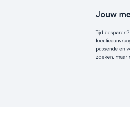
Jouw meet
Tijd besparen? 
locatieaanvraag
passende en ve
zoeken, maar d