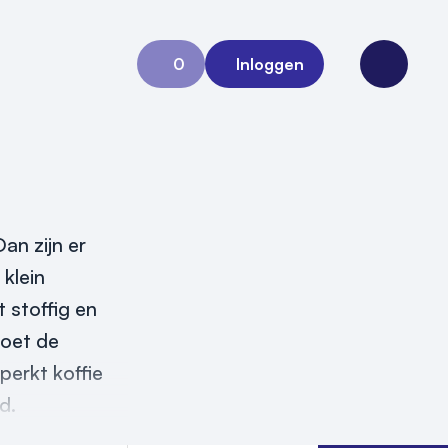
0
Inloggen
Aanvraag 0
Open me
an zijn er
 klein
 stoffig en
moet de
perkt koffie
d.