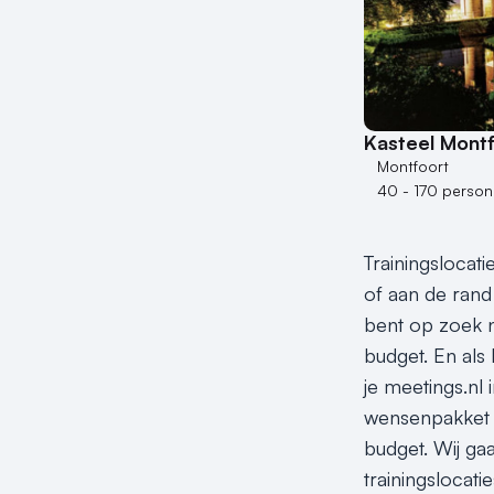
Kasteel Mont
Montfoort
40 - 170 perso
Trainingslocati
of aan de rand 
bent op zoek na
budget. En als 
je meetings.nl
wensenpakket do
budget. Wij gaa
trainingslocati