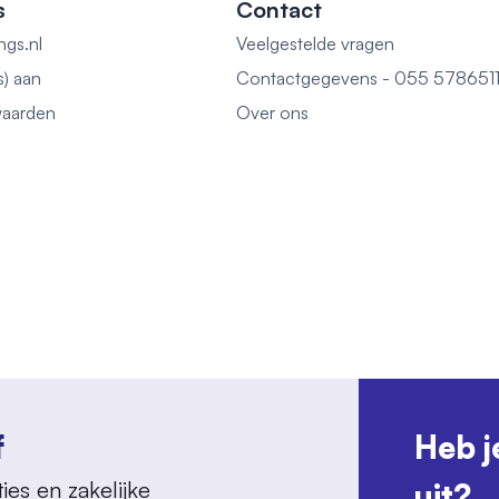
s
Contact
ngs.nl
Veelgestelde vragen
s) aan
Contactgegevens - 055 578651
aarden
Over ons
f
Heb j
ies en zakelijke
uit?