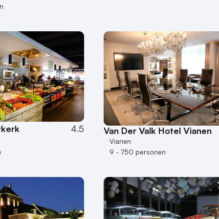
n
rkerk
4.5
Van Der Valk Hotel Vianen
Vianen
n
9 - 750 personen