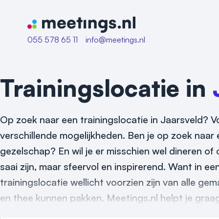
Naar home van Meetings
055 578 65 11
info@meetings.nl
Trainingslocatie in
Op zoek naar een trainingslocatie in Jaarsveld? Vo
verschillende mogelijkheden. Ben je op zoek naar e
gezelschap? En wil je er misschien wel dineren of 
saai zijn, maar sfeervol en inspirerend. Want in e
trainingslocatie wellicht voorzien zijn van alle ge
en thee kunnen pakken. Meetings.nl helpt je graag 