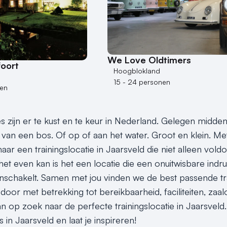
We Love Oldtimers
foort
Hoogblokland
15 - 24 personen
nen
es zijn er te kust en te keur in Nederland. Gelegen midden
van een bos. Of op of aan het water. Groot en klein. Met e
ar een trainingslocatie in Jaarsveld die niet alleen vold
het even kan is het een locatie die een onuitwisbare indr
 inschakelt. Samen met jou vinden we de best passende tra
or met betrekking tot bereikbaarheid, faciliteiten, zaalo
n op zoek naar de perfecte trainingslocatie in Jaarsveld.
es in Jaarsveld en laat je inspireren!