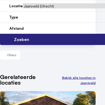
Locatie
Meld locatie aan
Type
Nieuws
Reviews (5⭐️)
Afstand
Contact
Zoeken
Filters
Aantal zalen
Gerelateerde
Bekijk alle locaties in
locaties
1 - 5 zalen
Jaarsveld
6 - 10 zalen
10 of meer zalen
Aantal personen