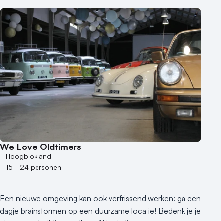
We Love Oldtimers
Hoogblokland
15 - 24 personen
Een nieuwe omgeving kan ook verfrissend werken: ga een
dagje brainstormen op een duurzame locatie! Bedenk je je