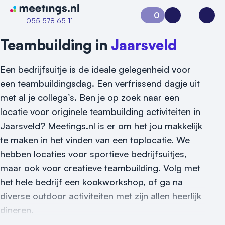
Naar home van Meetings
0
Aanvraag 0
Inloggen
Open
055 578 65 11
Teambuilding in
Jaarsveld
Een bedrijfsuitje is de ideale gelegenheid voor
een teambuildingsdag. Een verfrissend dagje uit
met al je collega’s. Ben je op zoek naar een
locatie voor originele teambuilding activiteiten in
Jaarsveld? Meetings.nl is er om het jou makkelijk
te maken in het vinden van een toplocatie. We
hebben locaties voor sportieve bedrijfsuitjes,
maar ook voor creatieve teambuilding. Volg met
het hele bedrijf een kookworkshop, of ga na
diverse outdoor activiteiten met zijn allen heerlijk
Vraag locatie aan
dineren.
Locatiegids