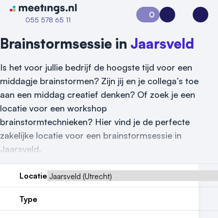
Naar home van Meetings
0
Aanvraag 0
Inloggen
Open
055 578 65 11
Brainstormsessie in
Jaarsveld
Is het voor jullie bedrijf de hoogste tijd voor een
middagje brainstormen? Zijn jij en je collega’s toe
aan een middag creatief denken? Of zoek je een
locatie voor een workshop
brainstormtechnieken? Hier vind je de perfecte
zakelijke locatie voor een brainstormsessie in
Jaarsveld.
Locatie
Vraag locatie aan
Type
Locatiegids