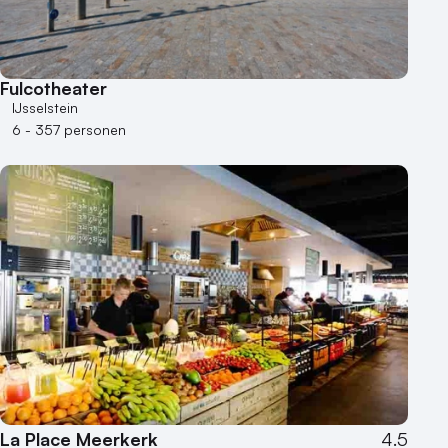
Fulcotheater
IJsselstein
6 - 357 personen
La Place Meerkerk
4.5