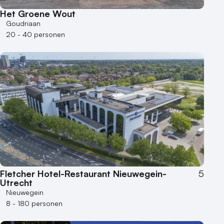
500+ personen
Het Groene Wout
Goudriaan
Bijzondere locaties
20 - 40 personen
Buitenlocatie
Duurzame locatie
Groene locatie
Heisessie
Hotel
Hybride events
Industriële locatie
Kasteel en landgoed
Kleine / intieme locatie
Locaties aan zee
Fletcher Hotel-Restaurant Nieuwegein-
5
Museum
Utrecht
Nieuwegein
Theater
8 - 180 personen
Varende locatie