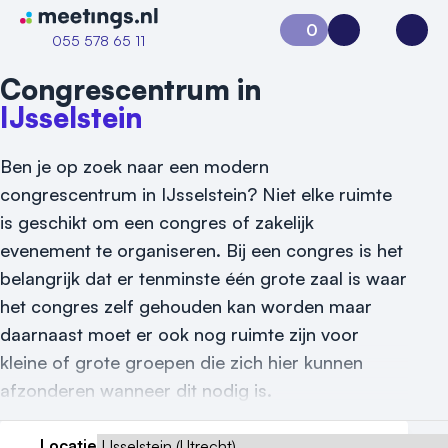
Naar home van Meetings
0
Aanvraag 0
Inloggen
Open
055 578 65 11
Congrescentrum in
IJsselstein
Ben je op zoek naar een modern
congrescentrum in IJsselstein? Niet elke ruimte
is geschikt om een congres of zakelijk
evenement te organiseren. Bij een congres is het
Vraag locatie aan
belangrijk dat er tenminste één grote zaal is waar
het congres zelf gehouden kan worden maar
Locatiegids
daarnaast moet er ook nog ruimte zijn voor
Meld locatie aan
kleine of grote groepen die zich hier kunnen
afzonderen wanneer dit nodig is.
Nieuws
Locatie