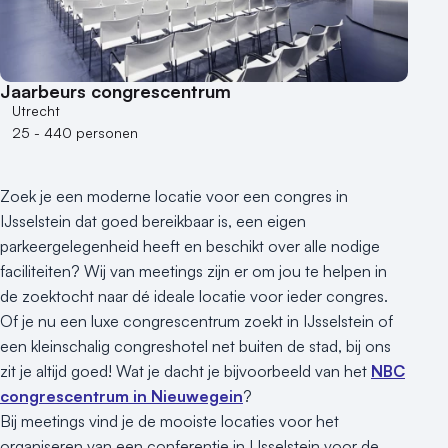
50 - 100 personen
100 - 250 personen
250 - 500 personen
Jaarbeurs congrescentrum
500+ personen
Utrecht
25 - 440 personen
Bijzondere locaties
Buitenlocatie
Zoek je een moderne locatie voor een congres in
Duurzame locatie
IJsselstein dat goed bereikbaar is, een eigen
Groene locatie
parkeergelegenheid heeft en beschikt over alle nodige
Heisessie
faciliteiten? Wij van meetings zijn er om jou te helpen in
Hotel
de zoektocht naar dé ideale locatie voor ieder congres.
Hybride events
Of je nu een luxe congrescentrum zoekt in IJsselstein of
Industriële locatie
een kleinschalig congreshotel net buiten de stad, bij ons
Kasteel en landgoed
zit je altijd goed! Wat je dacht je bijvoorbeeld van het
NBC
Kleine / intieme locatie
congrescentrum in Nieuwegein
?
Locaties aan zee
Bij meetings vind je de mooiste locaties voor het
organiseren van een conferentie in IJsselstein voor de