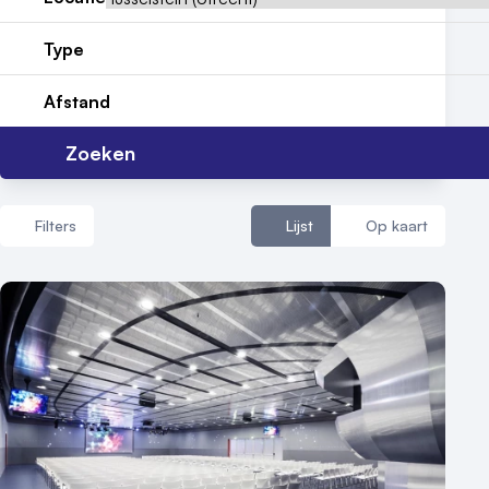
Reviews (5⭐️)
Contact
Type
Afstand
Zoeken
Filters
Lijst
Op kaart
Aantal zalen
1 - 5 zalen
6 - 10 zalen
10 of meer zalen
Aantal personen
1 - 50 personen