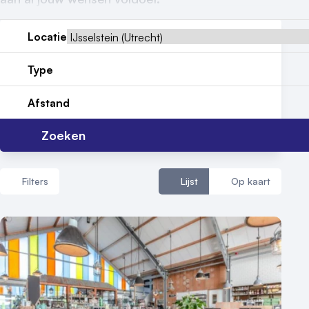
Reviews (5⭐️)
Locatie
Contact
Type
Afstand
Zoeken
Filters
Lijst
Op kaart
Aantal zalen
1 - 5 zalen
6 - 10 zalen
10 of meer zalen