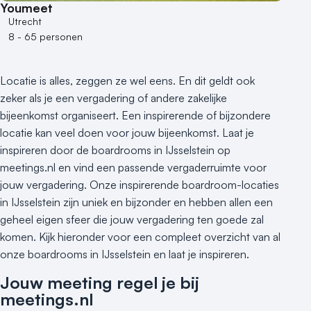
Kleine / intieme locatie
Youmeet
Locaties aan zee
Utrecht
8 - 65 personen
Museum
Theater
Varende locatie
Locatie is alles, zeggen ze wel eens. En dit geldt ook
zeker als je een vergadering of andere zakelijke
bijeenkomst organiseert. Een inspirerende of bijzondere
locatie kan veel doen voor jouw bijeenkomst. Laat je
inspireren door de boardrooms in IJsselstein op
meetings.nl en vind een passende vergaderruimte voor
jouw vergadering. Onze inspirerende boardroom-locaties
in IJsselstein zijn uniek en bijzonder en hebben allen een
geheel eigen sfeer die jouw vergadering ten goede zal
komen. Kijk hieronder voor een compleet overzicht van al
onze boardrooms in IJsselstein en laat je inspireren.
Jouw meeting regel je bij
meetings.nl