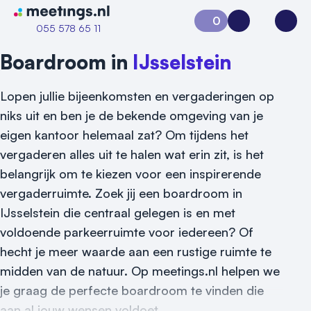
Naar home van Meetings
0
Aanvraag 0
Inloggen
Open
055 578 65 11
Boardroom in
IJsselstein
Lopen jullie bijeenkomsten en vergaderingen op
niks uit en ben je de bekende omgeving van je
eigen kantoor helemaal zat? Om tijdens het
vergaderen alles uit te halen wat erin zit, is het
belangrijk om te kiezen voor een inspirerende
vergaderruimte. Zoek jij een boardroom in
Vraag locatie aan
IJsselstein die centraal gelegen is en met
Locatiegids
voldoende parkeerruimte voor iedereen? Of
hecht je meer waarde aan een rustige ruimte te
Meld locatie aan
midden van de natuur. Op meetings.nl helpen we
je graag de perfecte boardroom te vinden die
Nieuws
aan al jouw wensen voldoet.