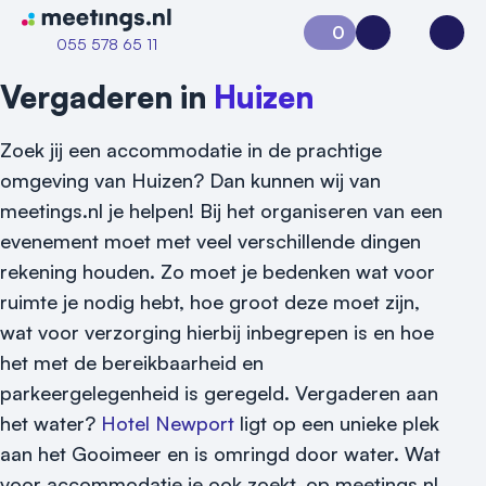
Naar home van Meetings
0
Aanvraag 0
Inloggen
Open
055 578 65 11
Vergaderen in
Huizen
Zoek jij een accommodatie in de prachtige
omgeving van Huizen? Dan kunnen wij van
meetings.nl je helpen! Bij het organiseren van een
evenement moet met veel verschillende dingen
rekening houden. Zo moet je bedenken wat voor
ruimte je nodig hebt, hoe groot deze moet zijn,
wat voor verzorging hierbij inbegrepen is en hoe
het met de bereikbaarheid en
parkeergelegenheid is geregeld. Vergaderen aan
het water?
Hotel Newport
ligt op een unieke plek
aan het Gooimeer en is omringd door water. Wat
voor accommodatie je ook zoekt, op meetings.nl