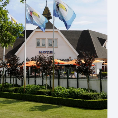
Hybride events
Industriële locatie
Kasteel en landgoed
Kleine / intieme locatie
Locaties aan zee
Museum
Theater
Varende locatie