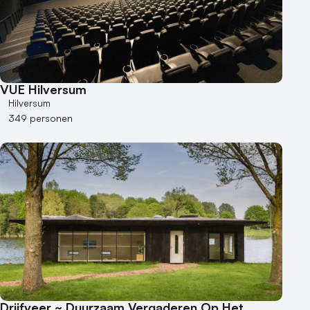
VUE Hilversum
Hilversum
349 personen
Drijfveer ~ Duurzaam Vergaderen Op Het