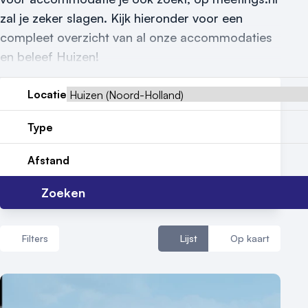
zal je zeker slagen. Kijk hieronder voor een
compleet overzicht van al onze accommodaties
en beleef Huizen!
Vraag locatie aan
Locatie
Locatiegids
Type
Meld locatie aan
Afstand
Nieuws
Zoeken
Reviews (5⭐️)
Contact
Filters
Lijst
Op kaart
Aantal zalen