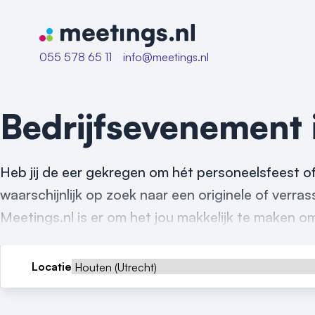
Naar home van Meetings
055 578 65 11
info@meetings.nl
Bedrijfsevenement
Heb jij de eer gekregen om hét personeelsfeest of
waarschijnlijk op zoek naar een originele of verr
Meetings.nl is er om het jou makkelijk te maken o
Locatie