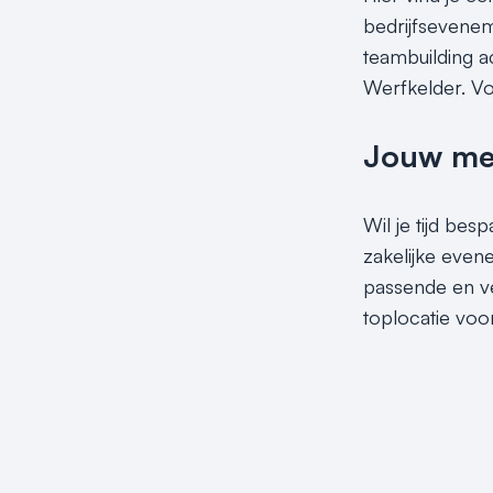
bedrijfseveneme
teambuilding ac
Werfkelder. Vo
Jouw meet
Wil je tijd be
zakelijke eve
passende en ve
toplocatie voo