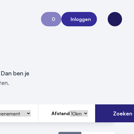
0
Inloggen
Aanvraag 0
Open me
 Dan ben je
ten.
Zoeken
Afstand