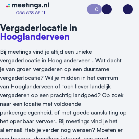
Naar home van Meetings
0
Aanvraag 0
Inloggen
Open
055 578 65 11
Vergaderlocatie in
Hooglanderveen
Bij meetings vind je altijd een unieke
vergaderlocatie in Hooglanderveen . Wat dacht
je van groen vergaderen op een duurzame
vergaderlocatie? Wil je midden in het centrum
van Hooglanderveen of toch liever landelijk
Vraag locatie aan
vergaderen op een prachtig landgoed? Op zoek
naar een locatie met voldoende
Locatiegids
parkeergelegenheid, of met goede aansluiting op
het openbaar vervoer. Bij meetings vind je het
Meld locatie aan
allemaal! Heb je verder nog wensen? Moeten er
Nieuws
een beamer, draadloos internet, een groot