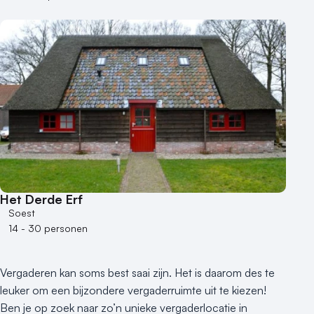
Buitenlocatie
Duurzame locatie
Groene locatie
Heisessie
Hotel
Hybride events
Industriële locatie
Kasteel en landgoed
Kleine / intieme locatie
Locaties aan zee
Het Derde Erf
Soest
Museum
14 - 30 personen
Theater
Varende locatie
Vergaderen kan soms best saai zijn. Het is daarom des te
leuker om een bijzondere vergaderruimte uit te kiezen!
Ben je op zoek naar zo’n unieke vergaderlocatie in