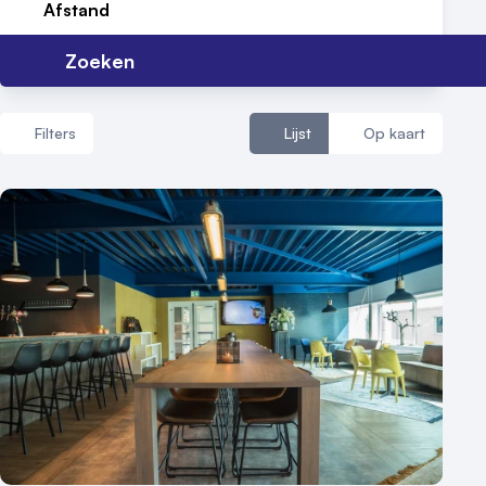
Afstand
Reviews (5⭐️)
Zoeken
Contact
Filters
Lijst
Op kaart
Aantal zalen
1 - 5 zalen
6 - 10 zalen
10 of meer zalen
Aantal personen
1 - 50 personen
50 - 100 personen
100 - 250 personen
250 - 500 personen