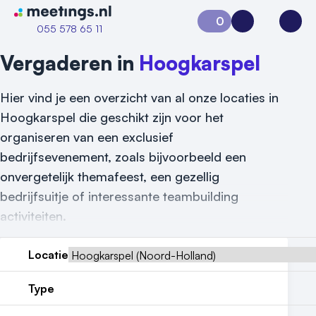
Naar home van Meetings
0
Aanvraag 0
Inloggen
Open
055 578 65 11
Vergaderen in
Hoogkarspel
Hier vind je een overzicht van al onze locaties in
Hoogkarspel die geschikt zijn voor het
organiseren van een exclusief
bedrijfsevenement, zoals bijvoorbeeld een
onvergetelijk themafeest, een gezellig
bedrijfsuitje of interessante teambuilding
Vraag locatie aan
activiteiten.
Locatiegids
Locatie
Meld locatie aan
Type
Nieuws