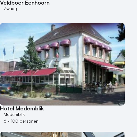
Veldboer Eenhoorn
500+ personen
Zwaag
Bijzondere locaties
Buitenlocatie
Duurzame locatie
Groene locatie
Heisessie
Hotel
Hybride events
Industriële locatie
Kasteel en landgoed
Kleine / intieme locatie
Locaties aan zee
Hotel Medemblik
Museum
Medemblik
Theater
6 - 100 personen
Varende locatie