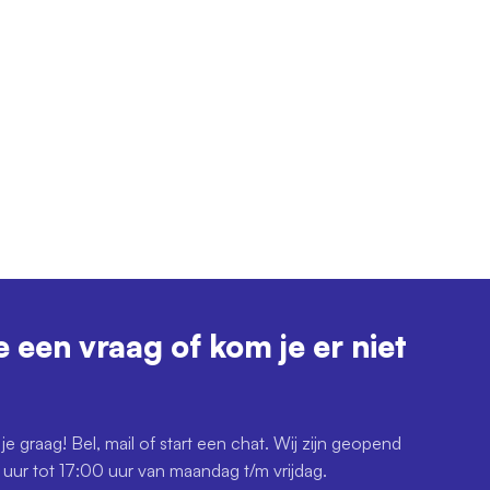
e een vraag of kom je er niet
je graag! Bel, mail of start een chat. Wij zijn geopend
uur tot 17:00 uur van maandag t/m vrijdag.