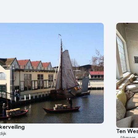
erveiling
Ten We
ijk
Alkmaar