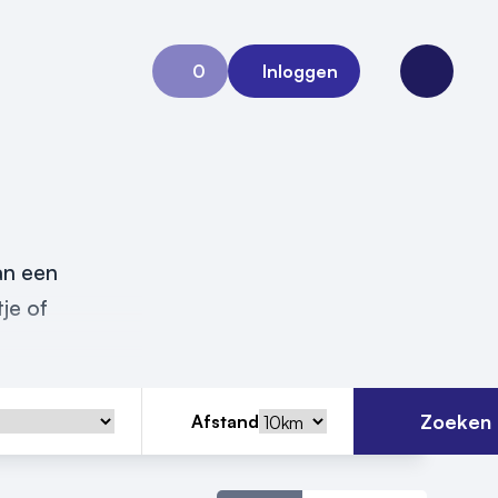
0
Inloggen
Aanvraag 0
Open me
an een
je of
Zoeken
Afstand