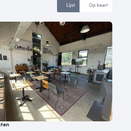
Lijst
Op kaart
sten