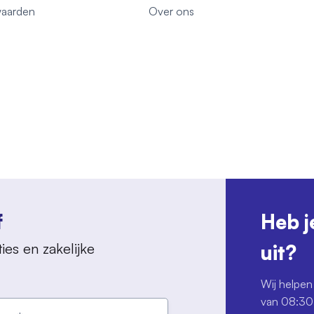
aarden
Over ons
f
Heb j
ies en zakelijke
uit?
Wij helpen 
van 08:30 