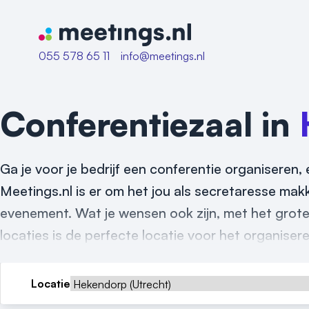
Naar home van Meetings
055 578 65 11
info@meetings.nl
Conferentiezaal in
Ga je voor je bedrijf een conferentie organiseren, 
Meetings.nl is er om het jou als secretaresse mak
evenement. Wat je wensen ook zijn, met het grot
locaties is de perfecte locatie voor het organise
Locatie