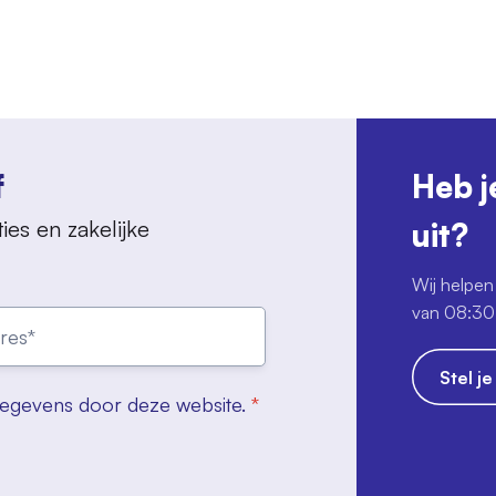
f
Heb j
ies en zakelijke
uit?
Wij helpen 
van 08:30 
Stel j
gegevens door deze website.
*