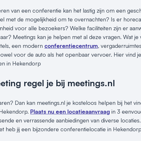
seren van een conferentie kan het lastig zijn om een gesc
el met de mogelijkheid om te overnachten? Is er horeca
heid voor alle bezoekers? Welke faciliteiten zijn er aanw
aar? Meetings kan je helpen met al deze vragen. Wat je 
hotels, een modern
conferentiecentrum
, vergaderruimtes
, zowel voor de auto als het openbaar vervoer. Hier vind 
len in Hekendorp
ing regel je bij meetings.nl
paren? Dan kan meetings.nl je kosteloos helpen bij het vi
n Hekendorp.
Plaats nu een locatieaanvraag
in 3 eenvou
assende en verrassende aanbiedingen van diverse locaties.
et heb jij een bijzondere conferentielocatie in Hekendorp