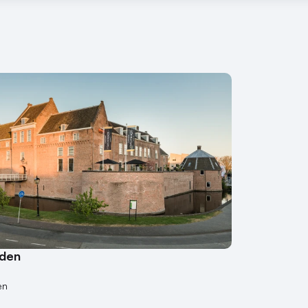
rden
en