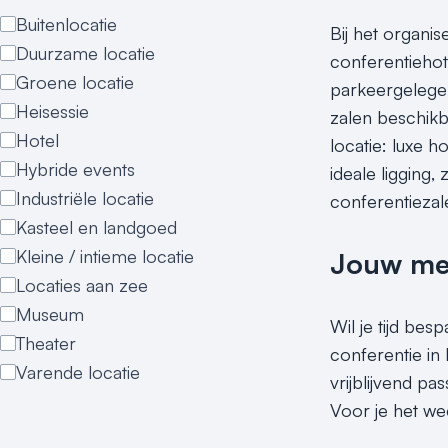
Buitenlocatie
Bij het organi
Duurzame locatie
conferentiehot
Groene locatie
parkeergelegen
Heisessie
zalen beschikb
Hotel
locatie: luxe 
Hybride events
ideale ligging
Industriële locatie
conferentieza
Kasteel en landgoed
Kleine / intieme locatie
Jouw meet
Locaties aan zee
Museum
Wil je tijd bes
Theater
conferentie i
Varende locatie
vrijblijvend p
Voor je het we