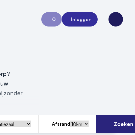
0
Inloggen
Aanvraag 0
Open me
orp?
ouw
ijzonder
Zoeken
Afstand