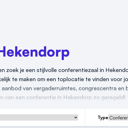
Hekendorp
en zoek je een stijlvolle conferentiezaal in Hekend
kelijk te maken om een toplocatie te vinden voor j
e aanbod van vergaderruimtes, congrescentra en b
ren van een conferentie in Hekendorp zo geregeld!
Type