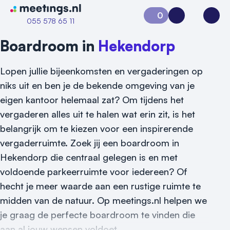
Naar home van Meetings
0
Aanvraag 0
Inloggen
Open
055 578 65 11
Boardroom in
Hekendorp
Lopen jullie bijeenkomsten en vergaderingen op
niks uit en ben je de bekende omgeving van je
eigen kantoor helemaal zat? Om tijdens het
vergaderen alles uit te halen wat erin zit, is het
belangrijk om te kiezen voor een inspirerende
Vraag locatie aan
vergaderruimte. Zoek jij een boardroom in
Hekendorp die centraal gelegen is en met
Locatiegids
voldoende parkeerruimte voor iedereen? Of
Meld locatie aan
hecht je meer waarde aan een rustige ruimte te
midden van de natuur. Op meetings.nl helpen we
Nieuws
je graag de perfecte boardroom te vinden die
aan al jouw wensen voldoet.
Reviews (5⭐️)