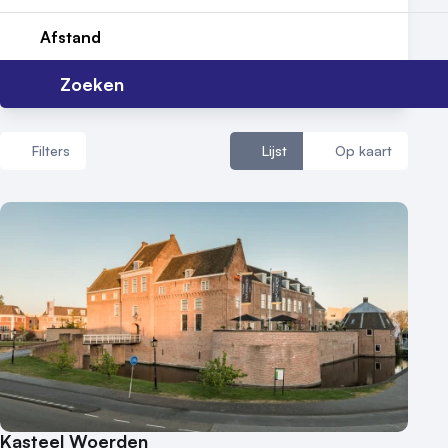
Contact
Afstand
Zoeken
Filters
Lijst
Op kaart
Aantal zalen
1 - 5 zalen
6 - 10 zalen
10 of meer zalen
Aantal personen
1 - 50 personen
50 - 100 personen
Kasteel Woerden
100 - 250 personen