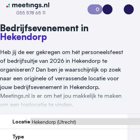
Naar home van Meetings
0
Aanvraag 0
Inloggen
Open
055 578 65 11
Bedrijfsevenement in
Hekendorp
Heb jij de eer gekregen om hét personeelsfeest
of bedrijfsuitje van 2026 in Hekendorp te
organiseren? Dan ben je waarschijnlijk op zoek
naar een originele of verrassende locatie voor
Vraag locatie aan
jouw bedrijfsevenement in Hekendorp.
Meetings.nl is er om het jou makkelijk te maken
Locatiegids
om een toplocatie te vinden.
Meld locatie aan
Locatie
Nieuws
Type
Reviews (5⭐️)