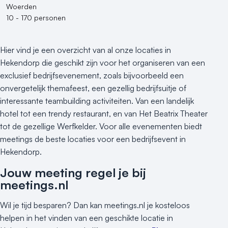
Woerden
250 - 500 personen
10 - 170 personen
500+ personen
Bijzondere locaties
Hier vind je een overzicht van al onze locaties in
Buitenlocatie
Hekendorp die geschikt zijn voor het organiseren van een
Duurzame locatie
exclusief bedrijfsevenement, zoals bijvoorbeeld een
Groene locatie
onvergetelijk themafeest, een gezellig bedrijfsuitje of
interessante teambuilding activiteiten. Van een landelijk
Heisessie
hotel tot een trendy restaurant, en van Het Beatrix Theater
Hotel
tot de gezellige Werfkelder. Voor alle evenementen biedt
Hybride events
meetings de beste locaties voor een bedrijfsevent in
Industriële locatie
Hekendorp.
Kasteel en landgoed
Jouw meeting regel je bij
Kleine / intieme locatie
meetings.nl
Locaties aan zee
Museum
Wil je tijd besparen? Dan kan meetings.nl je kosteloos
Theater
helpen in het vinden van een geschikte locatie in
Varende locatie