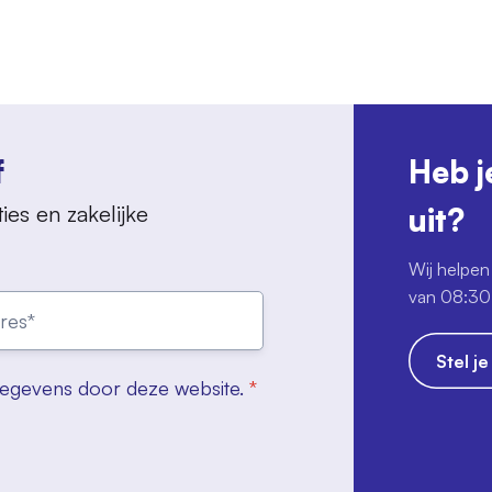
f
Heb j
ies en zakelijke
uit?
Wij helpen 
van 08:30 
Stel j
gegevens door deze website.
*