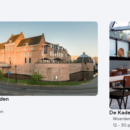
rden
en
De Kad
Woerde
12 - 30 