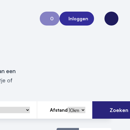
0
Inloggen
Aanvraag 0
Open me
van een
je of
Zoeken
Afstand