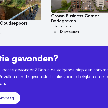
Crown Business Center
Bodegraven
 Goudsepoort
Bodegraven
6 - 16 personen
n
tie gevonden?
uw locatie gevonden? Dan is de volgende stap een aanvra
ij zullen dan de geschikte locatie voor je bekijken en je 
ren.
aanvraag