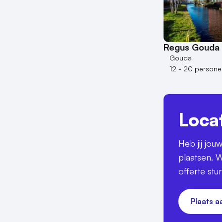
Regus Gouda
Gouda
12 - 20 persone
Loca
Heb jij jo
plaatsen. W
offerte stu
Plaats 