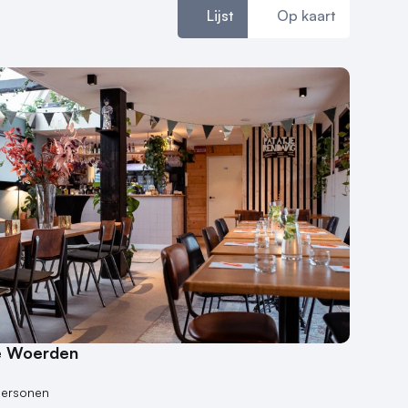
Lijst
Op kaart
e Woerden
n
personen