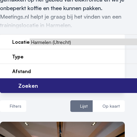
Nieuws
onbeperkt koffie en thee kunnen pakken.
Reviews (5⭐️)
Meetings.nl helpt je graag bij het vinden van een
trainingslocatie in Harmelen.
Contact
Locatie
Type
Afstand
Zoeken
Filters
Lijst
Op kaart
Aantal zalen