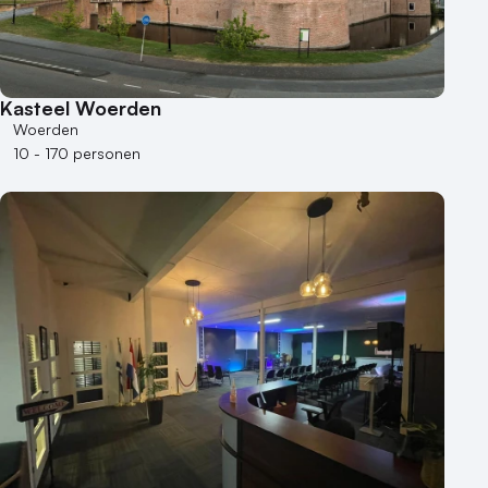
Hybride events
Industriële locatie
Kasteel en landgoed
Kleine / intieme locatie
Kasteel Woerden
Locaties aan zee
Woerden
Museum
10 - 170 personen
Theater
Varende locatie