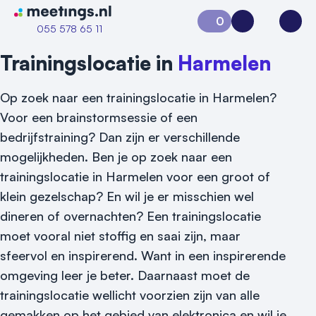
Naar home van Meetings
0
Aanvraag 0
Inloggen
Open
055 578 65 11
Trainingslocatie in
Harmelen
Op zoek naar een trainingslocatie in Harmelen?
Voor een brainstormsessie of een
bedrijfstraining? Dan zijn er verschillende
mogelijkheden. Ben je op zoek naar een
trainingslocatie in Harmelen voor een groot of
klein gezelschap? En wil je er misschien wel
dineren of overnachten? Een trainingslocatie
Vraag locatie aan
moet vooral niet stoffig en saai zijn, maar
sfeervol en inspirerend. Want in een inspirerende
Locatiegids
omgeving leer je beter. Daarnaast moet de
Meld locatie aan
trainingslocatie wellicht voorzien zijn van alle
gemakken op het gebied van elektronica en wil je