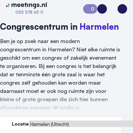
Naar home van Meetings
0
Aanvraag 0
Inloggen
Open
055 578 65 11
Congrescentrum in
Harmelen
Ben je op zoek naar een modern
congrescentrum in Harmelen? Niet elke ruimte is
geschikt om een congres of zakelijk evenement
te organiseren. Bij een congres is het belangrijk
dat er tenminste één grote zaal is waar het
Vraag locatie aan
congres zelf gehouden kan worden maar
daarnaast moet er ook nog ruimte zijn voor
Locatiegids
kleine of grote groepen die zich hier kunnen
Meld locatie aan
afzonderen wanneer dit nodig is.
Nieuws
Locatie
Reviews (5⭐️)