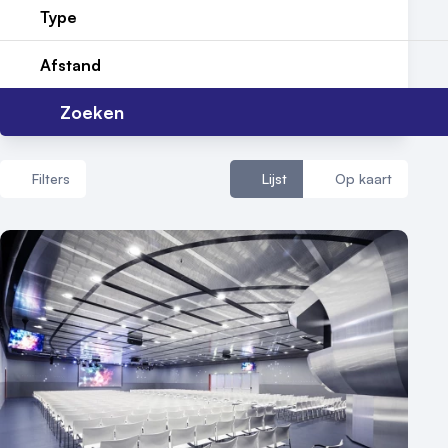
Type
Contact
Afstand
Zoeken
Filters
Lijst
Op kaart
Aantal zalen
1 - 5 zalen
6 - 10 zalen
10 of meer zalen
Aantal personen
1 - 50 personen
50 - 100 personen