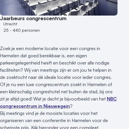
100 - 250 personen
250 - 500 personen
Jaarbeurs congrescentrum
500+ personen
Utrecht
25 - 440 personen
Bijzondere locaties
Buitenlocatie
Zoek je een moderne locatie voor een congres in
Duurzame locatie
Harmelen dat goed bereikbaar is, een eigen
Groene locatie
parkeergelegenheid heeft en beschikt over alle nodige
Heisessie
faciliteiten? Wij van meetings zijn er om jou te helpen in
Hotel
de zoektocht naar dé ideale locatie voor ieder congres.
Hybride events
Of je nu een luxe congrescentrum zoekt in Harmelen of
Industriële locatie
een kleinschalig congreshotel net buiten de stad, bij ons
Kasteel en landgoed
zit je altijd goed! Wat je dacht je bijvoorbeeld van het
NBC
Kleine / intieme locatie
congrescentrum in Nieuwegein
?
Locaties aan zee
Bij meetings vind je de mooiste locaties voor het
organiseren van een conferentie in Harmelen voor de
Museum
scherpste prijs. Kijk hieronder voor een compleet
Theater