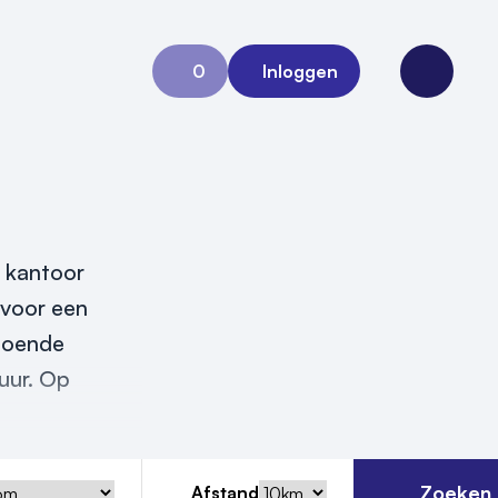
0
Inloggen
Aanvraag 0
Open me
n kantoor
n voor een
ldoende
uur. Op
Zoeken
Afstand