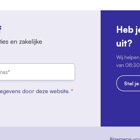
f
Heb j
ies en zakelijke
uit?
Wij helpen 
van 08:30 
Stel j
gegevens door deze website.
*
Algemene vo