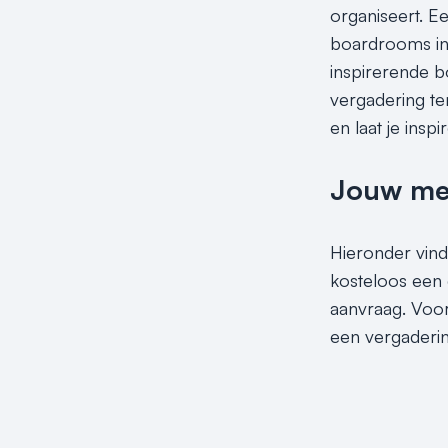
organiseert. E
boardrooms in
inspirerende b
vergadering t
en laat je inspi
Jouw meet
Hieronder vind
kosteloos een 
aanvraag. Voor
een vergaderin