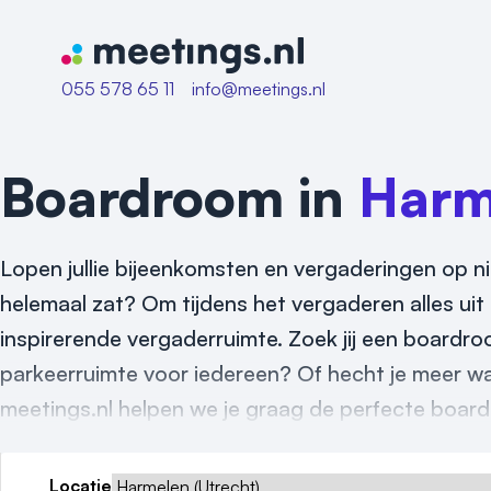
Naar home van Meetings
055 578 65 11
info@meetings.nl
Boardroom in
Harm
Lopen jullie bijeenkomsten en vergaderingen op n
helemaal zat? Om tijdens het vergaderen alles uit t
inspirerende vergaderruimte. Zoek jij een boardr
parkeerruimte voor iedereen? Of hecht je meer wa
meetings.nl helpen we je graag de perfecte board
Locatie