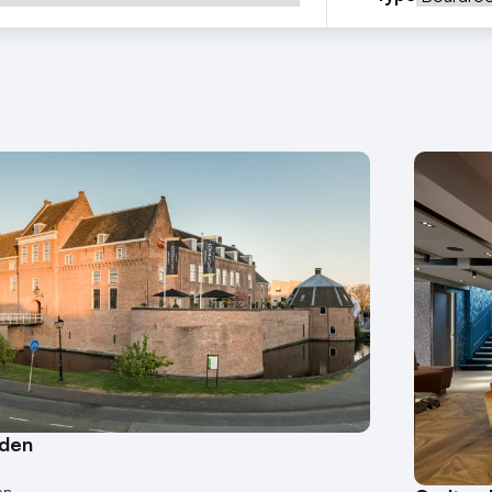
rden
en