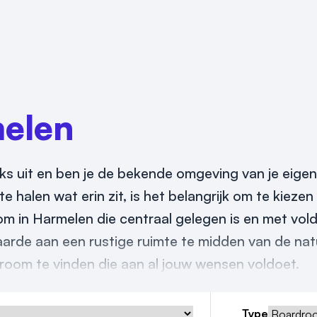
elen
iks uit en ben je de bekende omgeving van je eige
e halen wat erin zit, is het belangrijk om te kieze
oom in Harmelen die centraal gelegen is en met vo
arde aan een rustige ruimte te midden van de nat
room te vinden die aan al jouw wensen voldoet.
Type