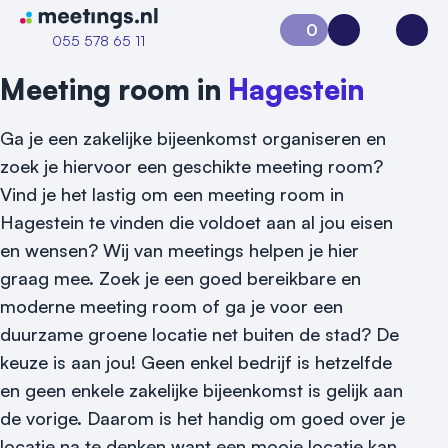
Naar home van Meetings
0
Aanvraag 0
Inloggen
Open
055 578 65 11
Meeting room in
Hagestein
Ga je een zakelijke bijeenkomst organiseren en
zoek je hiervoor een geschikte meeting room?
Vind je het lastig om een meeting room in
Hagestein te vinden die voldoet aan al jou eisen
en wensen? Wij van meetings helpen je hier
graag mee. Zoek je een goed bereikbare en
Vraag locatie aan
moderne meeting room of ga je voor een
Locatiegids
duurzame groene locatie net buiten de stad? De
keuze is aan jou! Geen enkel bedrijf is hetzelfde
Meld locatie aan
en geen enkele zakelijke bijeenkomst is gelijk aan
Nieuws
de vorige. Daarom is het handig om goed over je
locatie na te denken want een mooie locatie kan