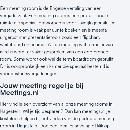
Buitenlocatie
Een meeting room is de Engelse vertaling van een
Duurzame locatie
vergaderzaal. Een meeting room is een professionele
Groene locatie
ruimte die speciaal ontworpen is voor zakelijk gebruik. De
Heisessie
meeting room is vaak per uur te boeken en is meestal
Hotel
uitgerust met presentatietools zoals een flipchart,
Hybride events
whiteboard en beamer. Als de meeting wat formeler van
Industriële locatie
aard is wordt er vaker gesproken van een conference
Kasteel en landgoed
room. Soms wordt ook wel de term boardroom gebruikt.
Kleine / intieme locatie
Dit is oorspronkelijk een kamer die speciaal bestemd is
Locaties aan zee
voor bestuursvergaderingen.
Museum
Jouw meeting regel je bij
Theater
Meetings.nl
Varende locatie
Hier vind je een overzicht van al onze meeting rooms in
Hagestein. Wil je tijd besparen? Dan kan meetings.nl je
kosteloos helpen bij het vinden van de perfecte meeting
room in Hagestein. Doe een locatieaanvraag of klik op